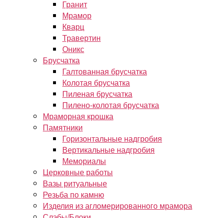
Гранит
Мрамор
Кварц
Травертин
Оникс
Брусчатка
Галтованная брусчатка
Колотая брусчатка
Пиленая брусчатка
Пилено-колотая брусчатка
Мраморная крошка
Памятники
Горизонтальные надгробия
Вертикальные надгробия
Мемориалы
Церковные работы
Вазы ритуальные
Резьба по камню
Изделия из агломерированного мрамора
Слэбы/Блоки