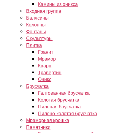
Камины из оникса
Входная группа
Балясины
Колонны
Фонтаны
Скульптуры
Плитка
Гранит
Мрамор
Кварц
Травертин
Оникс
Брусчатка
Галтованная брусчатка
Колотая брусчатка
Пиленая брусчатка
Пилено-колотая брусчатка
Мраморная крошка
Памятники