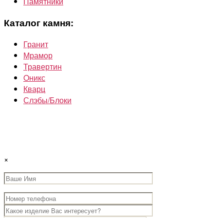
Памятники
Каталог камня:
Гранит
Мрамор
Травертин
Oникс
Кварц
Слэбы/Блоки
×