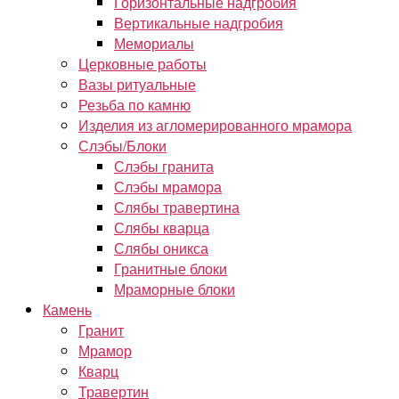
Горизонтальные надгробия
Вертикальные надгробия
Мемориалы
Церковные работы
Вазы ритуальные
Резьба по камню
Изделия из агломерированного мрамора
Слэбы/Блоки
Слэбы гранита
Слэбы мрамора
Слябы травертина
Слябы кварца
Слябы оникса
Гранитные блоки
Мраморные блоки
Камень
Гранит
Мрамор
Кварц
Травертин