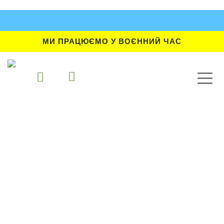
МИ ПРАЦЮЄМО У ВОЄННИЙ ЧАС