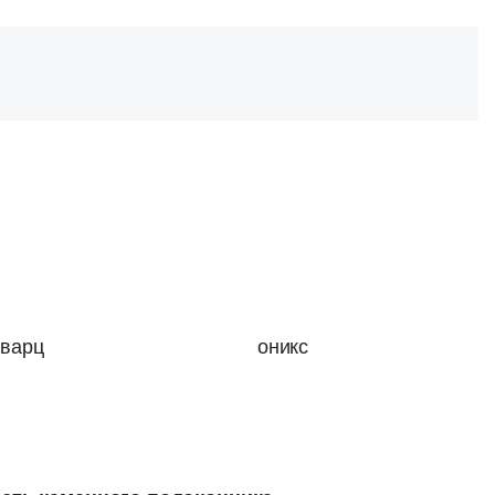
кварц
оникс