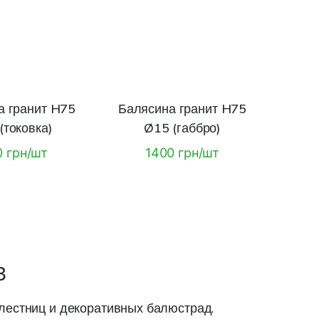
а гранит H75
Балясина гранит H75
(токовка)
Ø15 (габбро)
0 грн/шт
1400 грн/шт
З
естниц и декоративных балюстрад.