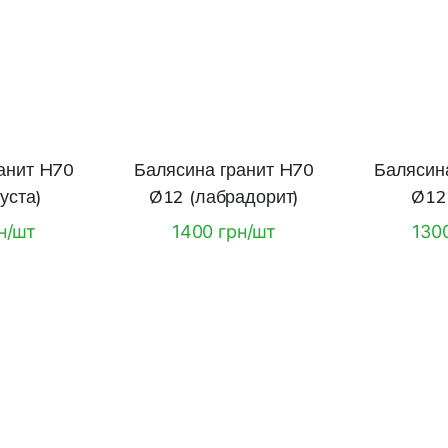
анит H70
Балясина гранит H70
Балясин
уста)
Ø12 (лабрадорит)
Ø12 
н/шт
1400 грн/шт
130