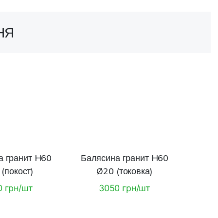
НЯ
а гранит H60
Балясина гранит H60
(покост)
Ø20 (токовка)
0 грн/шт
3050 грн/шт