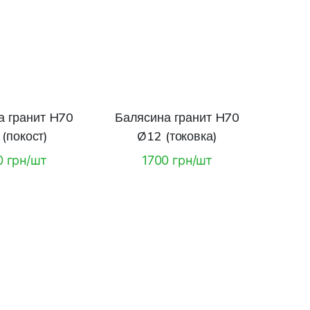
а гранит H70
Балясина гранит H70
(покост)
Ø12 (токовка)
0 грн/шт
1700 грн/шт