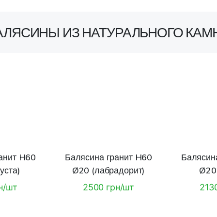
АЛЯСИНЫ ИЗ НАТУРАЛЬНОГО КАМ
анит H60
Балясина гранит H60
Балясин
уста)
Ø20 (лабрадорит)
Ø20 
н/шт
2500 грн/шт
213