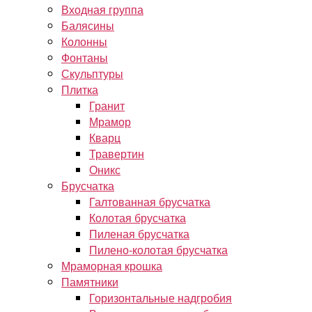
Входная группа
Балясины
Колонны
Фонтаны
Скульптуры
Плитка
Гранит
Мрамор
Кварц
Травертин
Оникс
Брусчатка
Галтованная брусчатка
Колотая брусчатка
Пиленая брусчатка
Пилено-колотая брусчатка
Мраморная крошка
Памятники
Горизонтальные надгробия