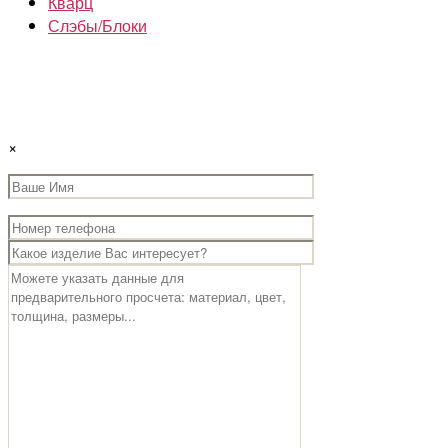
Кварц
Слэбы/Блоки
×