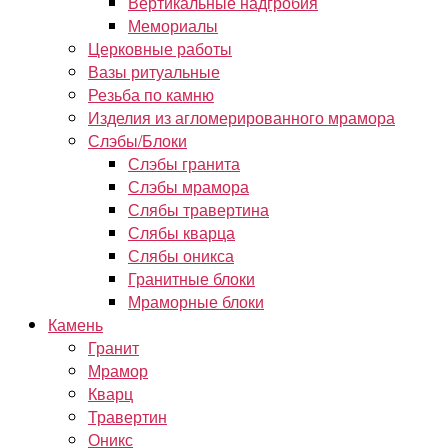
Вертикальные надгробия
Мемориалы
Церковные работы
Вазы ритуальные
Резьба по камню
Изделия из агломерированного мрамора
Слэбы/Блоки
Слэбы гранита
Слэбы мрамора
Слябы травертина
Слябы кварца
Слябы оникса
Гранитные блоки
Мраморные блоки
Камень
Гранит
Мрамор
Кварц
Травертин
Оникс