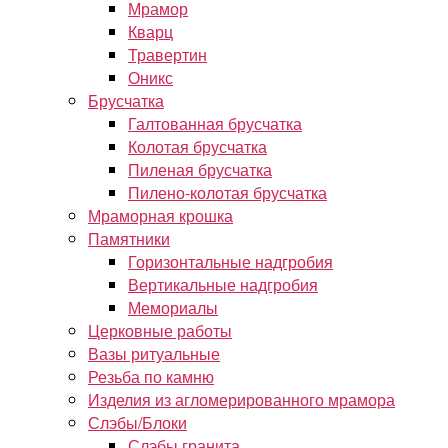
Мрамор
Кварц
Травертин
Оникс
Брусчатка
Галтованная брусчатка
Колотая брусчатка
Пиленая брусчатка
Пилено-колотая брусчатка
Мраморная крошка
Памятники
Горизонтальные надгробия
Вертикальные надгробия
Мемориалы
Церковные работы
Вазы ритуальные
Резьба по камню
Изделия из агломерированного мрамора
Слэбы/Блоки
Слэбы гранита