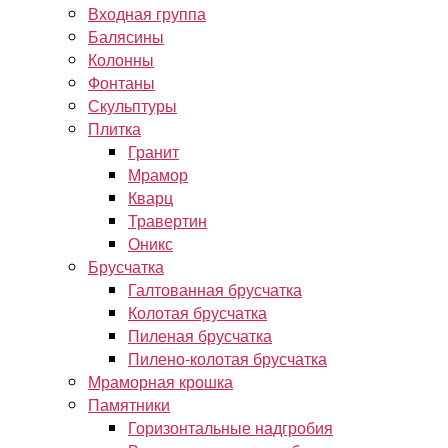
Входная группа
Балясины
Колонны
Фонтаны
Скульптуры
Плитка
Гранит
Мрамор
Кварц
Травертин
Оникс
Брусчатка
Галтованная брусчатка
Колотая брусчатка
Пиленая брусчатка
Пилено-колотая брусчатка
Мраморная крошка
Памятники
Горизонтальные надгробия