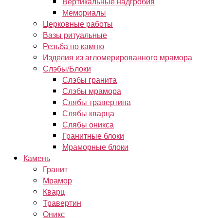
Вертикальные надгробия
Мемориалы
Церковные работы
Вазы ритуальные
Резьба по камню
Изделия из агломерированного мрамора
Слэбы/Блоки
Слэбы гранита
Слэбы мрамора
Слябы травертина
Слябы кварца
Слябы оникса
Гранитные блоки
Мраморные блоки
Камень
Гранит
Мрамор
Кварц
Травертин
Оникс