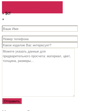
Получить консультацию
×
$cf
×