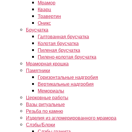
Мрамор
Кварц
Травертин
Оникс
Брусчатка
Галтованная брусчатка
Колотая брусчатка
Пиленая брусчатка
Пилено-колотая брусчатка
Мраморная крошка
Памятники
Горизонтальные надгробия
Вертикальные надгробия
Мемориалы
Церковные работы
Вазы ритуальные
Резьба по камню
Изделия из агломерированного мрамора
Слэбы/Блоки
Слэбы гранита