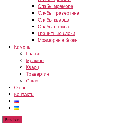
Слэбы мрамора
Слябы травертина
Слябы кварца
Слябы оникса
Гранитные блоки
Мраморные блоки
Камень
Гранит
Мрамор
Кварц
Травертин
Оникс
О нас
Контакты
Previous
Изготовление на заказ