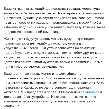
Вазы из гранита на кладбище позволяют создать место, куда
можно было бы поставить цветы. Цветы приносят в знак памяти
и почтения. Однако, уже спустя пару часов они завянут и самое
позднее через сутки засохнут, превратившись в мусор. Что бы
избежать подобной ситуации устанавливают вазу, которая также
придаст изящность всей композиции.
Живые цветы будут украшать могилку одну — две недели.
Гранитные вазы для кладбища используются и для
искусственных цветов. Они устанавливаются на памятник,
надгробную плиту, рядом с монументом, в любом другом месте
на участке. Количество также может быть разным: вазы для
цветов из гранита используются не только с практичной целью,
но и в качестве элементов украшения.
Вазы гранитные купить можно в нашем офисе по
привлекательным ценам. Собственное производство позволяет
нам изготавливать изделия из камня без лишних накруток. Вазы
из гранита в Харькове не единственная наша товарная
категория. Мы предлагаем более 2000 моделей
памятников
и
товаров для благоустройства. Изготовление ваз из гранита
включает в себя оказание услуг, в том числе их монтаж на
кладбище.