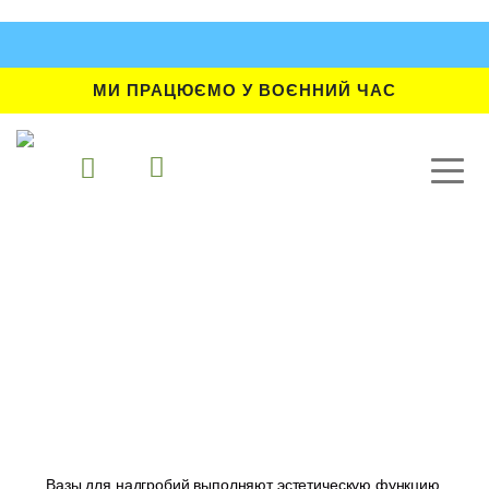
МИ ПРАЦЮЄМО У ВОЄННИЙ ЧАС
Вазы для надгробий выполняют эстетическую функцию,