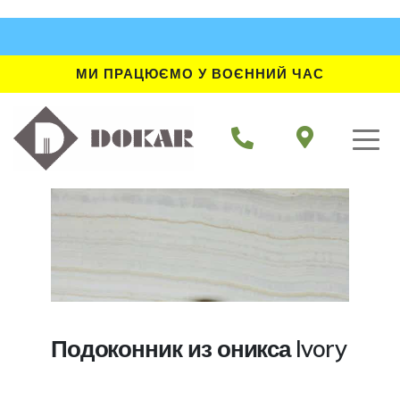
МИ ПРАЦЮЄМО У ВОЄННИЙ ЧАС
Подоконник из оникса Ivory