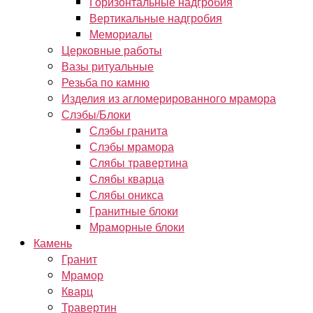
Горизонтальные надгробия
Вертикальные надгробия
Мемориалы
Церковные работы
Вазы ритуальные
Резьба по камню
Изделия из агломерированного мрамора
Слэбы/Блоки
Слэбы гранита
Слэбы мрамора
Слябы травертина
Слябы кварца
Слябы оникса
Гранитные блоки
Мраморные блоки
Камень
Гранит
Мрамор
Кварц
Травертин