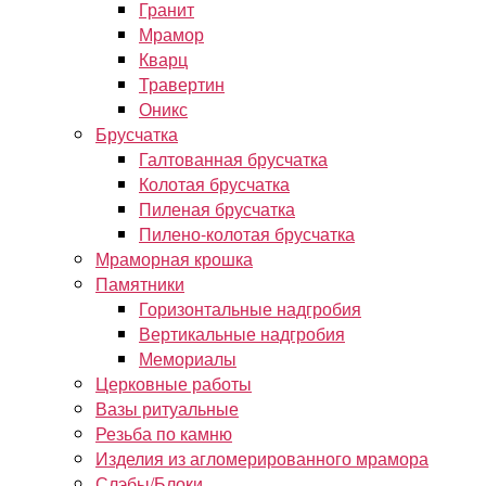
Гранит
Мрамор
Кварц
Травертин
Оникс
Брусчатка
Галтованная брусчатка
Колотая брусчатка
Пиленая брусчатка
Пилено-колотая брусчатка
Мраморная крошка
Памятники
Горизонтальные надгробия
Вертикальные надгробия
Мемориалы
Церковные работы
Вазы ритуальные
Резьба по камню
Изделия из агломерированного мрамора
Слэбы/Блоки