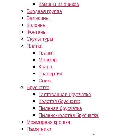
Камины из оникса
Входная группа
Балясины
Колонны
Фонтаны
Скульптуры
Плитка
Гранит
Мрамор
Кварц
Травертин
Оникс
Брусчатка
Галтованная брусчатка
Колотая брусчатка
Пиленая брусчатка
Пилено-колотая брусчатка
Мраморная крошка
Памятники