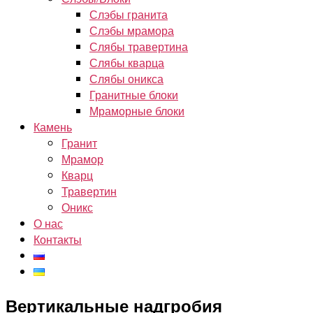
Слэбы гранита
Слэбы мрамора
Слябы травертина
Слябы кварца
Слябы оникса
Гранитные блоки
Мраморные блоки
Камень
Гранит
Мрамор
Кварц
Травертин
Оникс
О нас
Контакты
Вертикальные надгробия