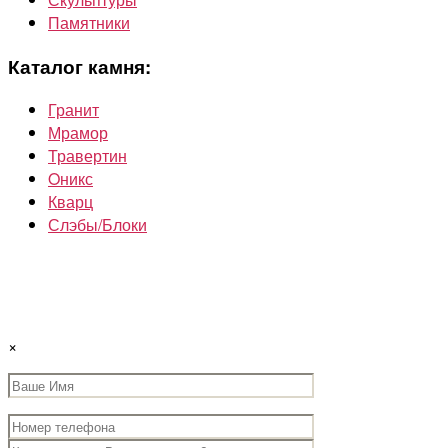
Памятники
Каталог камня:
Гранит
Мрамор
Травертин
Oникс
Кварц
Слэбы/Блоки
×