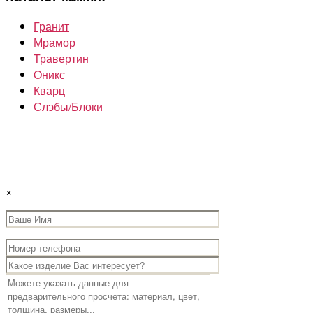
Гранит
Мрамор
Травертин
Oникс
Кварц
Слэбы/Блоки
×