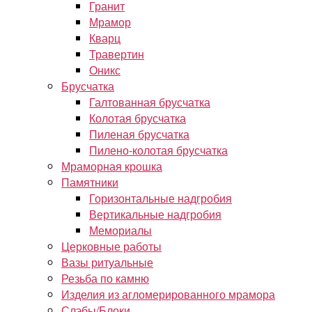
Гранит
Мрамор
Кварц
Травертин
Оникс
Брусчатка
Галтованная брусчатка
Колотая брусчатка
Пиленая брусчатка
Пилено-колотая брусчатка
Мраморная крошка
Памятники
Горизонтальные надгробия
Вертикальные надгробия
Мемориалы
Церковные работы
Вазы ритуальные
Резьба по камню
Изделия из агломерированного мрамора
Слэбы/Блоки