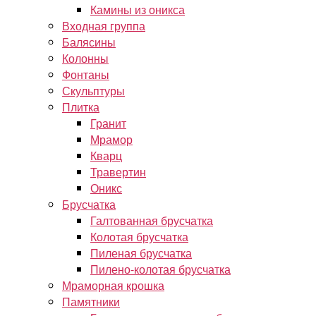
Камины из оникса
Входная группа
Балясины
Колонны
Фонтаны
Скульптуры
Плитка
Гранит
Мрамор
Кварц
Травертин
Оникс
Брусчатка
Галтованная брусчатка
Колотая брусчатка
Пиленая брусчатка
Пилено-колотая брусчатка
Мраморная крошка
Памятники