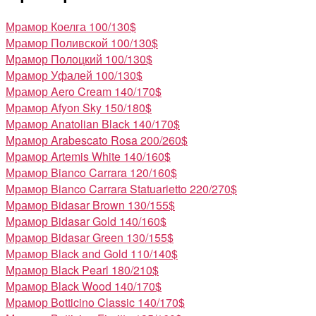
Мрамор Коелга
100/130$
Мрамор Поливской
100/130$
Мрамор Полоцкий
100/130$
Мрамор Уфалей
100/130$
Мрамор Aero Cream
140/170$
Мрамор Afyon Sky
150/180$
Мрамор Anatolian Black
140/170$
Мрамор Arabescato Rosa
200/260$
Мрамор Artemis White
140/160$
Мрамор Bianco Carrara
120/160$
Мрамор Bianco Carrara Statuarietto
220/270$
Мрамор Bidasar Brown
130/155$
Мрамор Bidasar Gold
140/160$
Мрамор Bidasar Green
130/155$
Мрамор Black and Gold
110/140$
Мрамор Black Pearl
180/210$
Мрамор Black Wood
140/170$
Мрамор Botticino Classic
140/170$