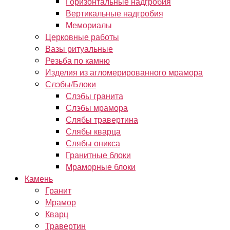
Горизонтальные надгробия
Вертикальные надгробия
Мемориалы
Церковные работы
Вазы ритуальные
Резьба по камню
Изделия из агломерированного мрамора
Слэбы/Блоки
Слэбы гранита
Слэбы мрамора
Слябы травертина
Слябы кварца
Слябы оникса
Гранитные блоки
Мраморные блоки
Камень
Гранит
Мрамор
Кварц
Травертин