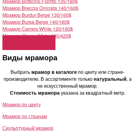
Мрамор Botticino Fioritto
135/160$
Мрамор Breccia Oniciata
140/160$
Мрамор Burdur Beige
130/160$
Мрамор Bursa Beige
140/160$
Мрамор Carrara White
120/160$
Мрамор Cherry White
300/420$
Загрузить еще
Виды мрамора
Выбрать
мрамор в каталоге
по цвету или стране-
производителю. В ассортименте только
натуральный
, а
не искусственный мрамор.
Стоимость мрамора
указана за квадратный метр.
Мрамор по цвету
Мрамор по странам
Скульптурный мрамор