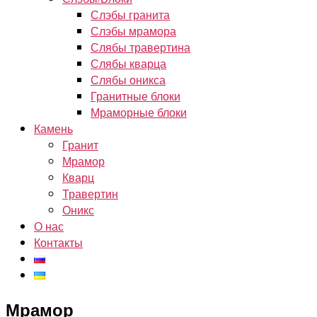
Слэбы гранита
Слэбы мрамора
Слябы травертина
Слябы кварца
Слябы оникса
Гранитные блоки
Мраморные блоки
Камень
Гранит
Мрамор
Кварц
Травертин
Оникс
О нас
Контакты
Мрамор