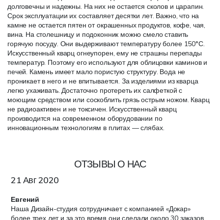
долговечны и надежны. На них не остается сколов и царапин.
Срок эксплуатации их составляет десятки лет. Важно, что на
камне не остается пятен от окрашенных продуктов, кофе, чая,
вина. На столешницу и подоконник можно смело ставить
горячую посуду. Они выдерживают температуру более 150°С.
Искусственный кварц огнеупорен, ему не страшны перепады
температур. Поэтому его используют для облицовки каминов и
печей. Камень имеет мало пористую структуру. Вода не
проникает в него и не впитывается. За изделиями из кварца
легко ухаживать. Достаточно протереть их салфеткой с
моющим средством или соскоблить грязь острым ножом. Кварц
не радиоактивен и не токсичен. Искусственный кварц
производится на современном оборудовании по
инновационным технологиям в плитах — слябах.
ОТЗЫВЫ О НАС
21 Авг 2020
Евгений
Наша Дизайн-студия сотрудничает с компанией «Докар»
более трех лет и за это время они сделали около 30 заказов