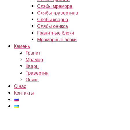
Слэбы мрамора
Слябы травертина
Слябы кварца
Слябы оникса
Гранитные блоки
Мраморные блоки
Камень
Гранит
Мрамор
Кварц
Травертин
Оникс
О нас
Контакты