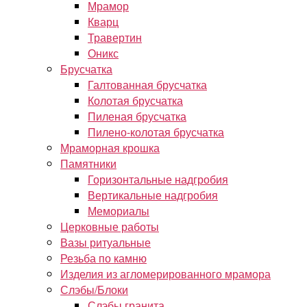
Мрамор
Кварц
Травертин
Оникс
Брусчатка
Галтованная брусчатка
Колотая брусчатка
Пиленая брусчатка
Пилено-колотая брусчатка
Мраморная крошка
Памятники
Горизонтальные надгробия
Вертикальные надгробия
Мемориалы
Церковные работы
Вазы ритуальные
Резьба по камню
Изделия из агломерированного мрамора
Слэбы/Блоки
Слэбы гранита