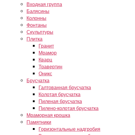
Входная группа
Балясины
Колонны
Фонтаны
Скульптуры
Плитка
Гранит
Мрамор
Кварц
Травертин
Оникс
Брусчатка
Галтованная брусчатка
Колотая брусчатка
Пиленая брусчатка
Пилено-колотая брусчатка
Мраморная крошка
Памятники
Горизонтальные надгробия