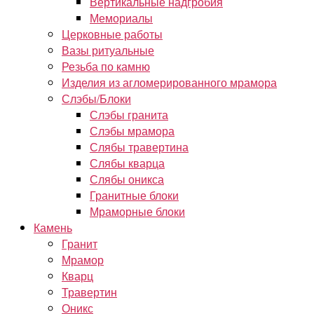
Вертикальные надгробия
Мемориалы
Церковные работы
Вазы ритуальные
Резьба по камню
Изделия из агломерированного мрамора
Слэбы/Блоки
Слэбы гранита
Слэбы мрамора
Слябы травертина
Слябы кварца
Слябы оникса
Гранитные блоки
Мраморные блоки
Камень
Гранит
Мрамор
Кварц
Травертин
Оникс