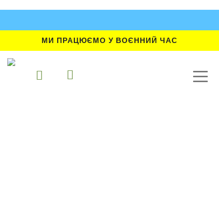
МИ ПРАЦЮЄМО У ВОЄННИЙ ЧАС