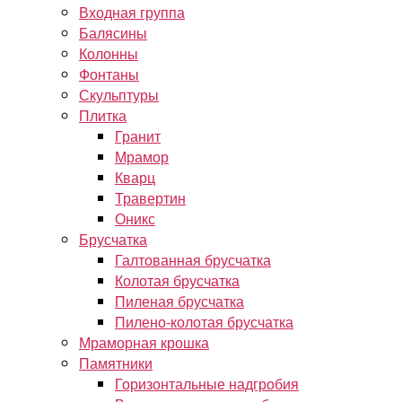
Входная группа
Балясины
Колонны
Фонтаны
Скульптуры
Плитка
Гранит
Мрамор
Кварц
Травертин
Оникс
Брусчатка
Галтованная брусчатка
Колотая брусчатка
Пиленая брусчатка
Пилено-колотая брусчатка
Мраморная крошка
Памятники
Горизонтальные надгробия