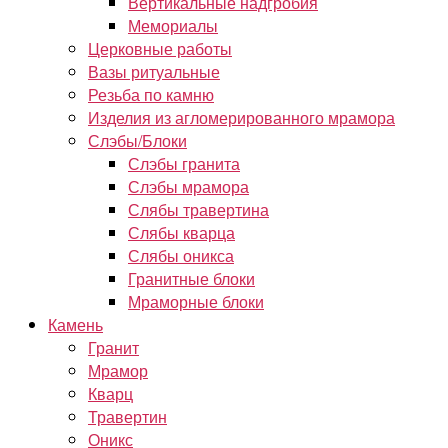
Вертикальные надгробия
Мемориалы
Церковные работы
Вазы ритуальные
Резьба по камню
Изделия из агломерированного мрамора
Слэбы/Блоки
Слэбы гранита
Слэбы мрамора
Слябы травертина
Слябы кварца
Слябы оникса
Гранитные блоки
Мраморные блоки
Камень
Гранит
Мрамор
Кварц
Травертин
Оникс