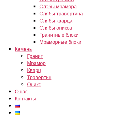
Слэбы мрамора
Слябы травертина
Слябы кварца
Слябы оникса
Гранитные блоки
Мраморные блоки
Камень
Гранит
Мрамор
Кварц
Травертин
Оникс
О нас
Контакты