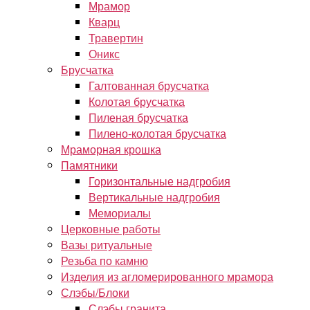
Мрамор
Кварц
Травертин
Оникс
Брусчатка
Галтованная брусчатка
Колотая брусчатка
Пиленая брусчатка
Пилено-колотая брусчатка
Мраморная крошка
Памятники
Горизонтальные надгробия
Вертикальные надгробия
Мемориалы
Церковные работы
Вазы ритуальные
Резьба по камню
Изделия из агломерированного мрамора
Слэбы/Блоки
Слэбы гранита