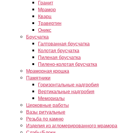
Гранит
Мрамор
Кварц
Травертин
Оникс
Брусчатка
Галтованная брусчатка
Колотая брусчатка
Пиленая брусчатка
Пилено-колотая брусчатка
Мраморная крошка
Памятники
Горизонтальные надгробия
Вертикальные надгробия
Мемориалы
Церковные работы
Вазы ритуальные
Резьба по камню
Изделия из агломерированного мрамора
Слэбы/Блоки