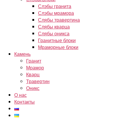
Слэбы гранита
Слэбы мрамора
Слябы травертина
Слябы кварца
Слябы оникса
Гранитные блоки
Мраморные блоки
Камень
Гранит
Мрамор
Кварц
Травертин
Оникс
О нас
Контакты