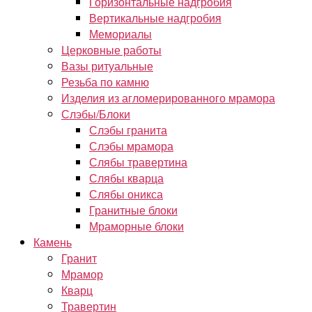
Горизонтальные надгробия
Вертикальные надгробия
Мемориалы
Церковные работы
Вазы ритуальные
Резьба по камню
Изделия из агломерированного мрамора
Слэбы/Блоки
Слэбы гранита
Слэбы мрамора
Слябы травертина
Слябы кварца
Слябы оникса
Гранитные блоки
Мраморные блоки
Камень
Гранит
Мрамор
Кварц
Травертин