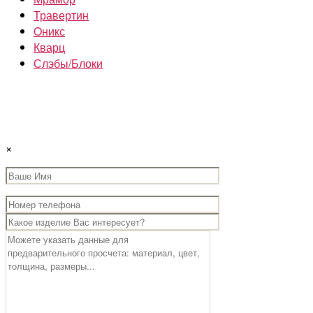
Травертин
Oникс
Кварц
Слэбы/Блоки
×