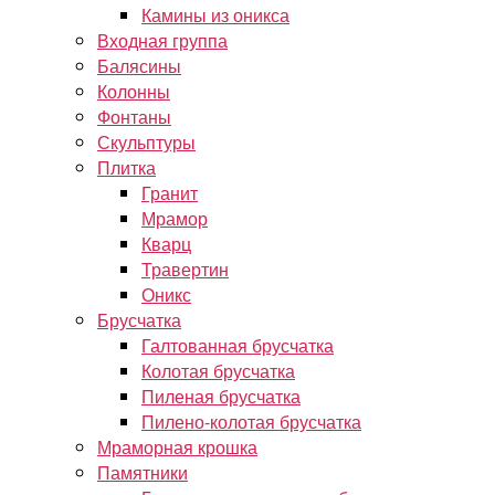
Камины из оникса
Входная группа
Балясины
Колонны
Фонтаны
Скульптуры
Плитка
Гранит
Мрамор
Кварц
Травертин
Оникс
Брусчатка
Галтованная брусчатка
Колотая брусчатка
Пиленая брусчатка
Пилено-колотая брусчатка
Мраморная крошка
Памятники