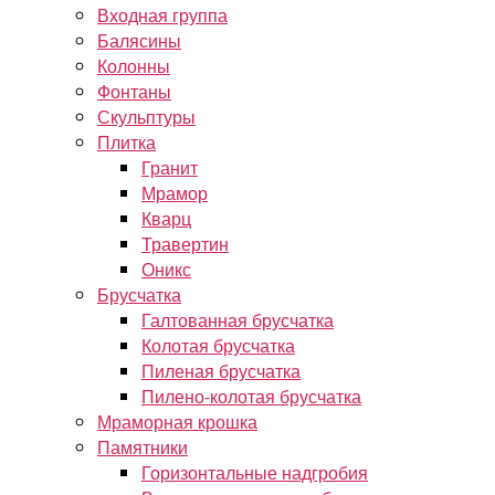
Входная группа
Балясины
Колонны
Фонтаны
Скульптуры
Плитка
Гранит
Мрамор
Кварц
Травертин
Оникс
Брусчатка
Галтованная брусчатка
Колотая брусчатка
Пиленая брусчатка
Пилено-колотая брусчатка
Мраморная крошка
Памятники
Горизонтальные надгробия