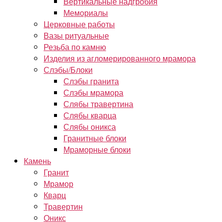
Вертикальные надгробия
Мемориалы
Церковные работы
Вазы ритуальные
Резьба по камню
Изделия из агломерированного мрамора
Слэбы/Блоки
Слэбы гранита
Слэбы мрамора
Слябы травертина
Слябы кварца
Слябы оникса
Гранитные блоки
Мраморные блоки
Камень
Гранит
Мрамор
Кварц
Травертин
Оникс