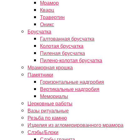
Мрамор
Кварц
Травертин
Оникс
Брусчатка
Галтованная брусчатка
Колотая брусчатка
Пиленая брусчатка
Пилено-колотая брусчатка
Мраморная крошка
Памятники
Горизонтальные надгробия
Вертикальные надгробия
Мемориалы
Церковные работы
Вазы ритуальные
Резьба по камню
Изделия из агломерированного мрамора
Слэбы/Блоки
Слэбы гранита