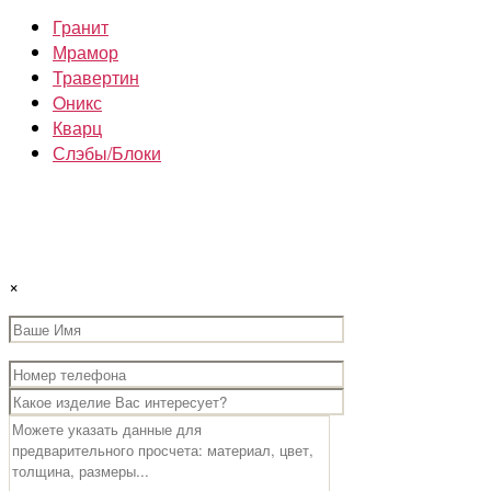
Гранит
Мрамор
Травертин
Oникс
Кварц
Слэбы/Блоки
×