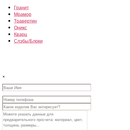
Гранит
Мрамор
Травертин
Oникс
Кварц
Слэбы/Блоки
×