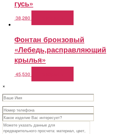
гусь»
38,280
В корзину
Фонтан бронзовый
«Лебедь,расправляющий
крылья»
45,530
В корзину
×