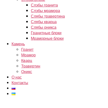
Слэбы гранита
Слэбы мрамора
Слябы травертина
Слябы кварца
Слябы оникса
Гранитные блоки
Мраморные блоки
Камень
Гранит
Мрамор
Кварц
Травертин
Оникс
О нас
Контакты