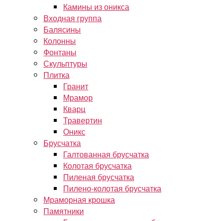
Камины из оникса
Входная группа
Балясины
Колонны
Фонтаны
Скульптуры
Плитка
Гранит
Мрамор
Кварц
Травертин
Оникс
Брусчатка
Галтованная брусчатка
Колотая брусчатка
Пиленая брусчатка
Пилено-колотая брусчатка
Мраморная крошка
Памятники