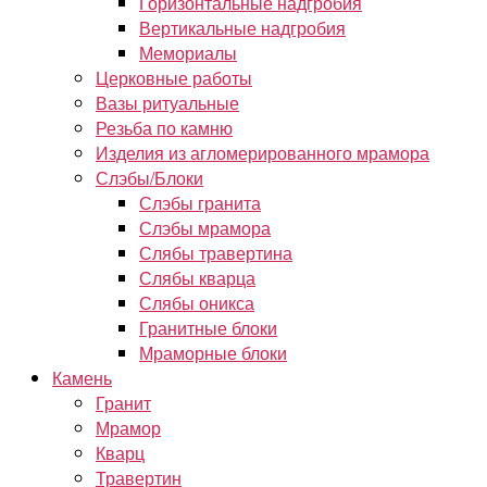
Горизонтальные надгробия
Вертикальные надгробия
Мемориалы
Церковные работы
Вазы ритуальные
Резьба по камню
Изделия из агломерированного мрамора
Слэбы/Блоки
Слэбы гранита
Слэбы мрамора
Слябы травертина
Слябы кварца
Слябы оникса
Гранитные блоки
Мраморные блоки
Камень
Гранит
Мрамор
Кварц
Травертин