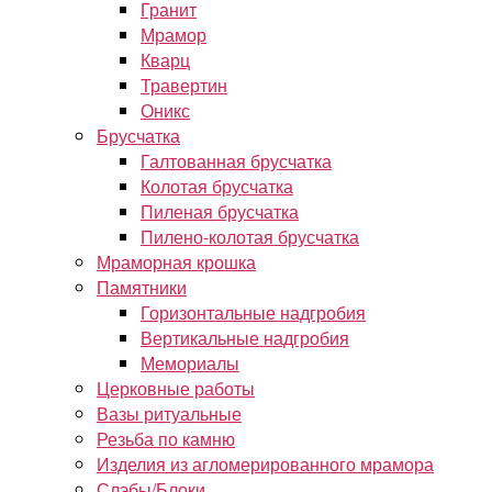
Гранит
Мрамор
Кварц
Травертин
Оникс
Брусчатка
Галтованная брусчатка
Колотая брусчатка
Пиленая брусчатка
Пилено-колотая брусчатка
Мраморная крошка
Памятники
Горизонтальные надгробия
Вертикальные надгробия
Мемориалы
Церковные работы
Вазы ритуальные
Резьба по камню
Изделия из агломерированного мрамора
Слэбы/Блоки