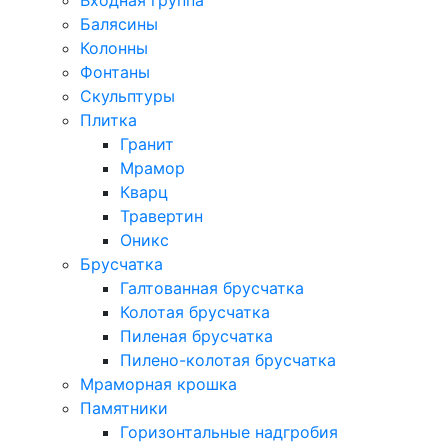
Входная группа
Балясины
Колонны
Фонтаны
Скульптуры
Плитка
Гранит
Мрамор
Кварц
Травертин
Оникс
Брусчатка
Галтованная брусчатка
Колотая брусчатка
Пиленая брусчатка
Пилено-колотая брусчатка
Мраморная крошка
Памятники
Горизонтальные надгробия