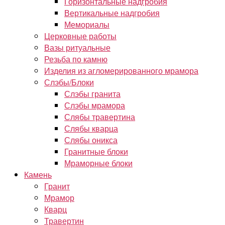
Горизонтальные надгробия
Вертикальные надгробия
Мемориалы
Церковные работы
Вазы ритуальные
Резьба по камню
Изделия из агломерированного мрамора
Слэбы/Блоки
Слэбы гранита
Слэбы мрамора
Слябы травертина
Слябы кварца
Слябы оникса
Гранитные блоки
Мраморные блоки
Камень
Гранит
Мрамор
Кварц
Травертин