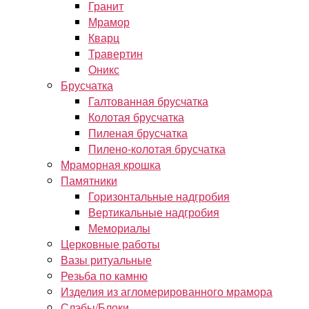
Гранит
Мрамор
Кварц
Травертин
Оникс
Брусчатка
Галтованная брусчатка
Колотая брусчатка
Пиленая брусчатка
Пилено-колотая брусчатка
Мраморная крошка
Памятники
Горизонтальные надгробия
Вертикальные надгробия
Мемориалы
Церковные работы
Вазы ритуальные
Резьба по камню
Изделия из агломерированного мрамора
Слэбы/Блоки