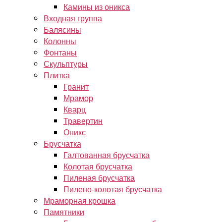
Камины из оникса
Входная группа
Балясины
Колонны
Фонтаны
Скульптуры
Плитка
Гранит
Мрамор
Кварц
Травертин
Оникс
Брусчатка
Галтованная брусчатка
Колотая брусчатка
Пиленая брусчатка
Пилено-колотая брусчатка
Мраморная крошка
Памятники