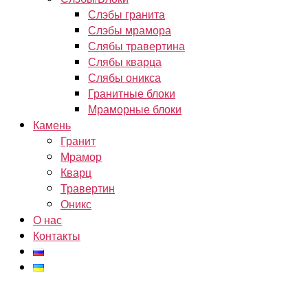
Слэбы гранита
Слэбы мрамора
Слябы травертина
Слябы кварца
Слябы оникса
Гранитные блоки
Мраморные блоки
Камень
Гранит
Мрамор
Кварц
Травертин
Оникс
О нас
Контакты