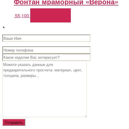
Фонтан мраморный «Верона»
55,100
В корзину
×