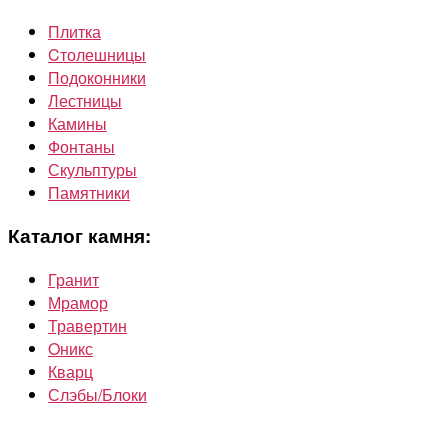
Плитка
Cтолешницы
Подоконники
Лестницы
Камины
Фонтаны
Скульптуры
Памятники
Каталог камня:
Гранит
Мрамор
Травертин
Oникс
Кварц
Слэбы/Блоки