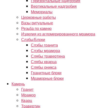
Горизонтальные надгробия
Вертикальные надгробия
Мемориалы
Церковные работы
Вазы ритуальные
Резьба по камню
Изделия из агломерированного мрамора
Слэбы/Блоки
Слэбы гранита
Слэбы мрамора
Слябы травертина
Слябы кварца
Слябы оникса
Гранитные блоки
Мраморные блоки
Камень
Гранит
Мрамор
Кварц
Травертин