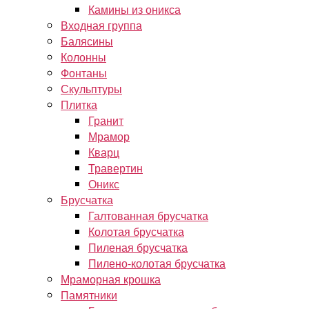
Камины из оникса
Входная группа
Балясины
Колонны
Фонтаны
Скульптуры
Плитка
Гранит
Мрамор
Кварц
Травертин
Оникс
Брусчатка
Галтованная брусчатка
Колотая брусчатка
Пиленая брусчатка
Пилено-колотая брусчатка
Мраморная крошка
Памятники