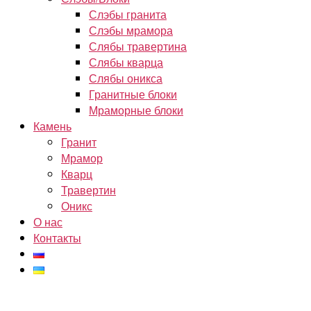
Слэбы гранита
Слэбы мрамора
Слябы травертина
Слябы кварца
Слябы оникса
Гранитные блоки
Мраморные блоки
Камень
Гранит
Мрамор
Кварц
Травертин
Оникс
О нас
Контакты