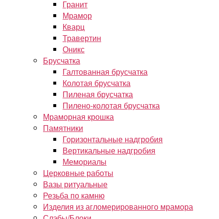
Гранит
Мрамор
Кварц
Травертин
Оникс
Брусчатка
Галтованная брусчатка
Колотая брусчатка
Пиленая брусчатка
Пилено-колотая брусчатка
Мраморная крошка
Памятники
Горизонтальные надгробия
Вертикальные надгробия
Мемориалы
Церковные работы
Вазы ритуальные
Резьба по камню
Изделия из агломерированного мрамора
Слэбы/Блоки