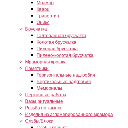
Мрамор
Кварц
Травертин
Оникс
Брусчатка
Галтованная брусчатка
Колотая брусчатка
Пиленая брусчатка
Пилено-колотая брусчатка
Мраморная крошка
Памятники
Горизонтальные надгробия
Вертикальные надгробия
Мемориалы
Церковные работы
Вазы ритуальные
Резьба по камню
Изделия из агломерированного мрамора
Слэбы/Блоки
Слэбы гранита