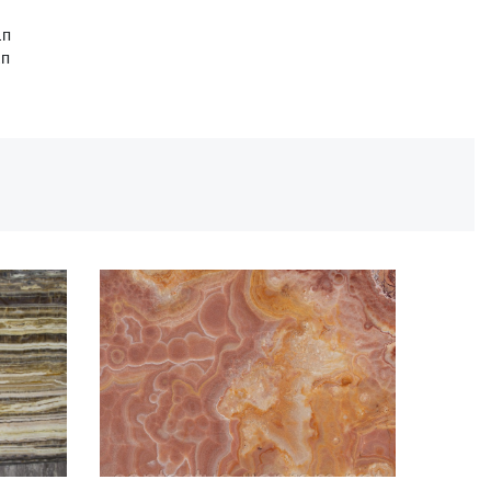
.п
.п