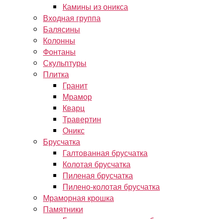
Камины из оникса
Входная группа
Балясины
Колонны
Фонтаны
Скульптуры
Плитка
Гранит
Мрамор
Кварц
Травертин
Оникс
Брусчатка
Галтованная брусчатка
Колотая брусчатка
Пиленая брусчатка
Пилено-колотая брусчатка
Мраморная крошка
Памятники