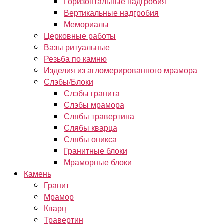
Горизонтальные надгробия
Вертикальные надгробия
Мемориалы
Церковные работы
Вазы ритуальные
Резьба по камню
Изделия из агломерированного мрамора
Слэбы/Блоки
Слэбы гранита
Слэбы мрамора
Слябы травертина
Слябы кварца
Слябы оникса
Гранитные блоки
Мраморные блоки
Камень
Гранит
Мрамор
Кварц
Травертин