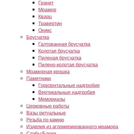
Гранит
Мрамор
Кварц
Травертин
Оникс
Брусчатка
Галтованная брусчатка
Колотая брусчатка
Пиленая брусчатка
Пилено-колотая брусчатка
Мраморная крошка
Памятники
Горизонтальные надгробия
Вертикальные надгробия
Мемориалы
Церковные работы
Вазы ритуальные
Резьба по камню
Изделия из агломерированного мрамора
Слэбы/Блоки