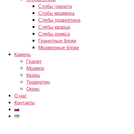
Слэбы гранита
Слэбы мрамора
Слябы травертина
Слябы кварца
Слябы оникса
Гранитные блоки
Мраморные блоки
Камень
Гранит
Мрамор
Кварц
Травертин
Оникс
О нас
Контакты