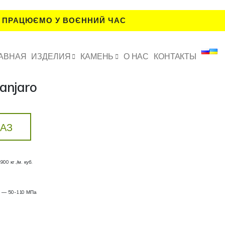
 ПРАЦЮЄМО У ВОЄННИЙ ЧАС
АВНАЯ
ИЗДЕЛИЯ
КАМЕНЬ
О НАС
КОНТАКТЫ
anjaro
КАЗ
00 кг./м. куб.
е — 50-110 МПа