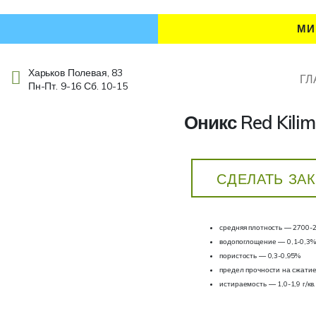
МИ
Харьков Полевая, 83
ГЛ
Пн-Пт. 9-16 Сб. 10-15
Оникс Red Kilim
СДЕЛАТЬ ЗА
средняя плотность — 2700-29
водопоглощение — 0,1-0,3%
пористость — 0,3-0,95%
предел прочности на сжати
истираемость — 1,0-1,9 г/кв.