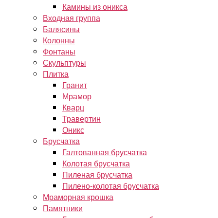
Камины из оникса
Входная группа
Балясины
Колонны
Фонтаны
Скульптуры
Плитка
Гранит
Мрамор
Кварц
Травертин
Оникс
Брусчатка
Галтованная брусчатка
Колотая брусчатка
Пиленая брусчатка
Пилено-колотая брусчатка
Мраморная крошка
Памятники