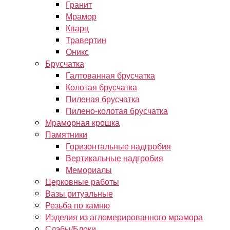
Гранит
Мрамор
Кварц
Травертин
Оникс
Брусчатка
Галтованная брусчатка
Колотая брусчатка
Пиленая брусчатка
Пилено-колотая брусчатка
Мраморная крошка
Памятники
Горизонтальные надгробия
Вертикальные надгробия
Мемориалы
Церковные работы
Вазы ритуальные
Резьба по камню
Изделия из агломерированного мрамора
Слэбы/Блоки