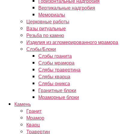
Горизонтальные надгробия
Вертикальные надгробия
Мемориалы
Церковные работы
Вазы ритуальные
Резьба по камню
Изделия из агломерированного мрамора
Слэбы/Блоки
Слэбы гранита
Слэбы мрамора
Слябы травертина
Слябы кварца
Слябы оникса
Гранитные блоки
Мраморные блоки
Камень
Гранит
Мрамор
Кварц
Травертин