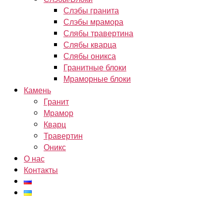
Слэбы гранита
Слэбы мрамора
Слябы травертина
Слябы кварца
Слябы оникса
Гранитные блоки
Мраморные блоки
Камень
Гранит
Мрамор
Кварц
Травертин
Оникс
О нас
Контакты