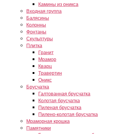
Камины из оникса
Входная группа
Балясины
Колонны
Фонтаны
Скульптуры
Плитка
Гранит
Мрамор
Кварц
Травертин
Оникс
Брусчатка
Галтованная брусчатка
Колотая брусчатка
Пиленая брусчатка
Пилено-колотая брусчатка
Мраморная крошка
Памятники