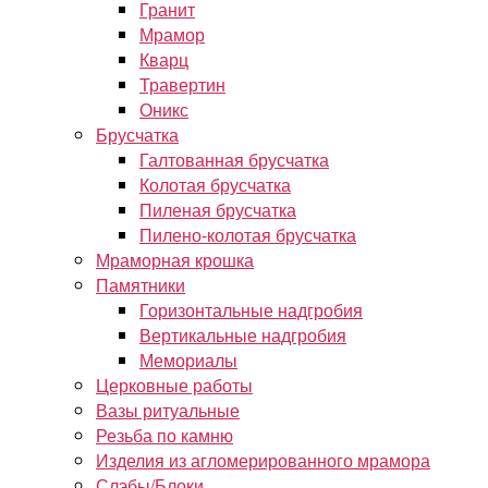
Гранит
Мрамор
Кварц
Травертин
Оникс
Брусчатка
Галтованная брусчатка
Колотая брусчатка
Пиленая брусчатка
Пилено-колотая брусчатка
Мраморная крошка
Памятники
Горизонтальные надгробия
Вертикальные надгробия
Мемориалы
Церковные работы
Вазы ритуальные
Резьба по камню
Изделия из агломерированного мрамора
Слэбы/Блоки