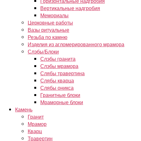
Горизонтальные надгробия
Вертикальные надгробия
Мемориалы
Церковные работы
Вазы ритуальные
Резьба по камню
Изделия из агломерированного мрамора
Слэбы/Блоки
Слэбы гранита
Слэбы мрамора
Слябы травертина
Слябы кварца
Слябы оникса
Гранитные блоки
Мраморные блоки
Камень
Гранит
Мрамор
Кварц
Травертин