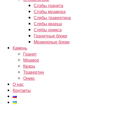
Слэбы гранита
Слэбы мрамора
Слябы травертина
Слябы кварца
Слябы оникса
Гранитные блоки
Мраморные блоки
Камень
Гранит
Мрамор
Кварц
Травертин
Оникс
О нас
Контакты