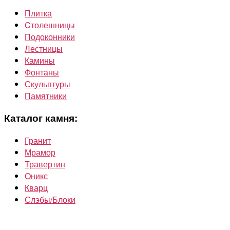
Плитка
Cтолешницы
Подоконники
Лестницы
Камины
Фонтаны
Скульптуры
Памятники
Каталог камня:
Гранит
Мрамор
Травертин
Oникс
Кварц
Слэбы/Блоки