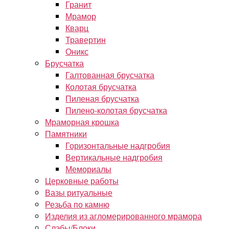
Гранит
Мрамор
Кварц
Травертин
Оникс
Брусчатка
Галтованная брусчатка
Колотая брусчатка
Пиленая брусчатка
Пилено-колотая брусчатка
Мраморная крошка
Памятники
Горизонтальные надгробия
Вертикальные надгробия
Мемориалы
Церковные работы
Вазы ритуальные
Резьба по камню
Изделия из агломерированного мрамора
Слэбы/Блоки