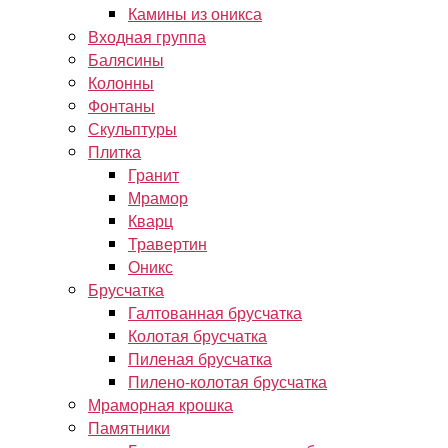
Камины из оникса
Входная группа
Балясины
Колонны
Фонтаны
Скульптуры
Плитка
Гранит
Мрамор
Кварц
Травертин
Оникс
Брусчатка
Галтованная брусчатка
Колотая брусчатка
Пиленая брусчатка
Пилено-колотая брусчатка
Мраморная крошка
Памятники