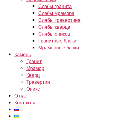
Слэбы гранита
Слэбы мрамора
Слябы травертина
Слябы кварца
Слябы оникса
Гранитные блоки
Мраморные блоки
Камень
Гранит
Мрамор
Кварц
Травертин
Оникс
О нас
Контакты