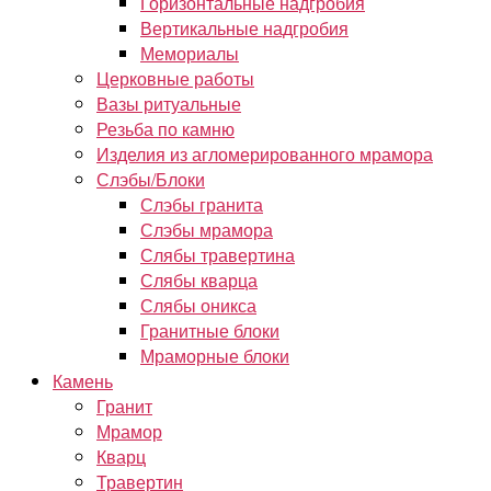
Горизонтальные надгробия
Вертикальные надгробия
Мемориалы
Церковные работы
Вазы ритуальные
Резьба по камню
Изделия из агломерированного мрамора
Слэбы/Блоки
Слэбы гранита
Слэбы мрамора
Слябы травертина
Слябы кварца
Слябы оникса
Гранитные блоки
Мраморные блоки
Камень
Гранит
Мрамор
Кварц
Травертин