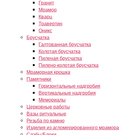
Гранит
Мрамор
Кварц
Травертин
Оникс
Брусчатка
Галтованная брусчатка
Колотая брусчатка
Пиленая брусчатка
Пилено-колотая брусчатка
Мраморная крошка
Памятники
Горизонтальные надгробия
Вертикальные надгробия
Мемориалы
Церковные работы
Вазы ритуальные
Резьба по камню
Изделия из агломерированного мрамора
Слэбы/Блоки