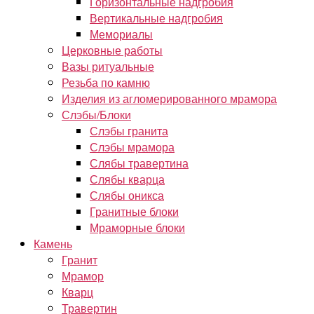
Горизонтальные надгробия
Вертикальные надгробия
Мемориалы
Церковные работы
Вазы ритуальные
Резьба по камню
Изделия из агломерированного мрамора
Слэбы/Блоки
Слэбы гранита
Слэбы мрамора
Слябы травертина
Слябы кварца
Слябы оникса
Гранитные блоки
Мраморные блоки
Камень
Гранит
Мрамор
Кварц
Травертин