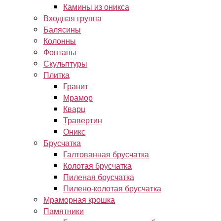
Камины из оникса
Входная группа
Балясины
Колонны
Фонтаны
Скульптуры
Плитка
Гранит
Мрамор
Кварц
Травертин
Оникс
Брусчатка
Галтованная брусчатка
Колотая брусчатка
Пиленая брусчатка
Пилено-колотая брусчатка
Мраморная крошка
Памятники