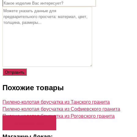
Похожие товары
Пилено-колотая брусчатка из Танского гранита
Пилено-колотая брусчатка из Софиевского гранита
Пилено-колотая брусчатка из Роговского гранита
Загрузить еще
Магазины Докар: