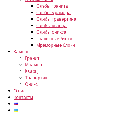
Слэбы гранита
Слэбы мрамора
Слябы травертина
Слябы кварца
Слябы оникса
Гранитные блоки
Мраморные блоки
Камень
Гранит
Мрамор
Кварц
Травертин
Оникс
О нас
Контакты