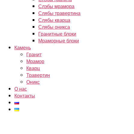
Слэбы мрамора
Слябы травертина
Слябы кварца
Слябы оникса
Гранитные блоки
Мраморные блоки
Камень
Гранит
Мрамор
Кварц
Травертин
Оникс
О нас
Контакты