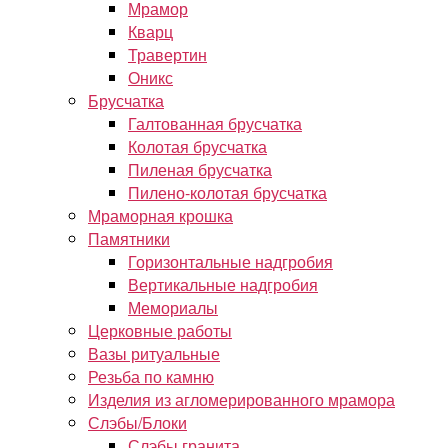
Мрамор
Кварц
Травертин
Оникс
Брусчатка
Галтованная брусчатка
Колотая брусчатка
Пиленая брусчатка
Пилено-колотая брусчатка
Мраморная крошка
Памятники
Горизонтальные надгробия
Вертикальные надгробия
Мемориалы
Церковные работы
Вазы ритуальные
Резьба по камню
Изделия из агломерированного мрамора
Слэбы/Блоки
Слэбы гранита