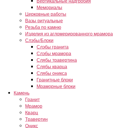
Вертикальные надгробия
Мемориалы
Церковные работы
Вазы ритуальные
Резьба по камню
Изделия из агломерированного мрамора
Слэбы/Блоки
Слэбы гранита
Слэбы мрамора
Слябы травертина
Слябы кварца
Слябы оникса
Гранитные блоки
Мраморные блоки
Камень
Гранит
Мрамор
Кварц
Травертин
Оникс