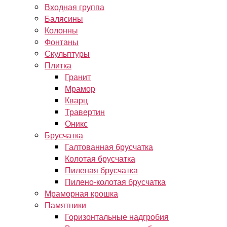
Входная группа
Балясины
Колонны
Фонтаны
Скульптуры
Плитка
Гранит
Мрамор
Кварц
Травертин
Оникс
Брусчатка
Галтованная брусчатка
Колотая брусчатка
Пиленая брусчатка
Пилено-колотая брусчатка
Мраморная крошка
Памятники
Горизонтальные надгробия