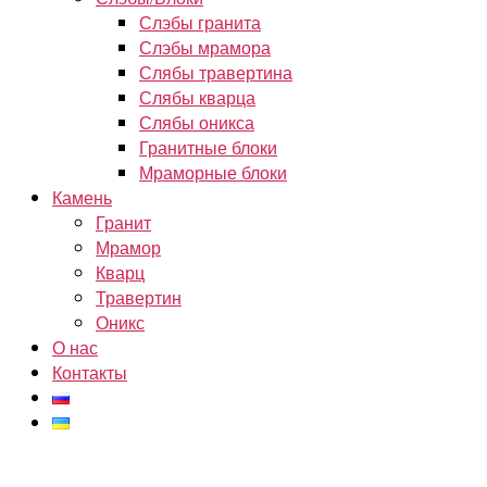
Слэбы гранита
Слэбы мрамора
Слябы травертина
Слябы кварца
Слябы оникса
Гранитные блоки
Мраморные блоки
Камень
Гранит
Мрамор
Кварц
Травертин
Оникс
О нас
Контакты