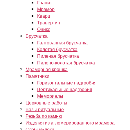
Гранит
Мрамор
Кварц
Травертин
Оникс
Брусчатка
Галтованная брусчатка
Колотая брусчатка
Пиленая брусчатка
Пилено-колотая брусчатка
Мраморная крошка
Памятники
Горизонтальные надгробия
Вертикальные надгробия
Мемориалы
Церковные работы
Вазы ритуальные
Резьба по камню
Изделия из агломерированного мрамора
Слэбы/Блоки