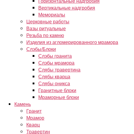
Горизонтальные надгробия
Вертикальные надгробия
Мемориалы
Церковные работы
Вазы ритуальные
Резьба по камню
Изделия из агломерированного мрамора
Слэбы/Блоки
Слэбы гранита
Слэбы мрамора
Слябы травертина
Слябы кварца
Слябы оникса
Гранитные блоки
Мраморные блоки
Камень
Гранит
Мрамор
Кварц
Травертин