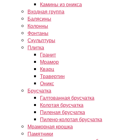
Камины из оникса
Входная группа
Балясины
Колонны
Фонтаны
Скульптуры
Плитка
Гранит
Мрамор
Кварц
Травертин
Оникс
Брусчатка
Галтованная брусчатка
Колотая брусчатка
Пиленая брусчатка
Пилено-колотая брусчатка
Мраморная крошка
Памятники