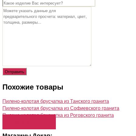
Похожие товары
Пилено-колотая брусчатка из Танского гранита
Пилено-колотая брусчатка из Софиевского гранита
Пилено-колотая брусчатка из Роговского гранита
Загрузить еще
Магазины Докар: