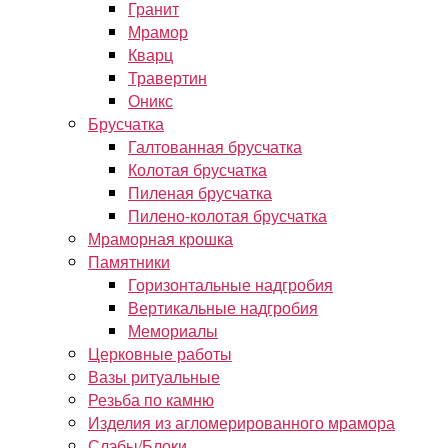
Гранит
Мрамор
Кварц
Травертин
Оникс
Брусчатка
Галтованная брусчатка
Колотая брусчатка
Пиленая брусчатка
Пилено-колотая брусчатка
Мраморная крошка
Памятники
Горизонтальные надгробия
Вертикальные надгробия
Мемориалы
Церковные работы
Вазы ритуальные
Резьба по камню
Изделия из агломерированного мрамора
Слэбы/Блоки