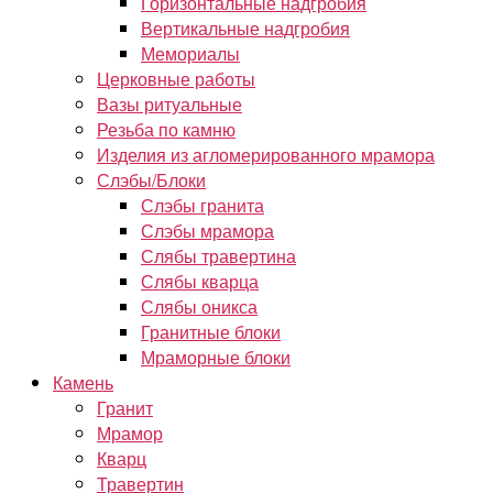
Горизонтальные надгробия
Вертикальные надгробия
Мемориалы
Церковные работы
Вазы ритуальные
Резьба по камню
Изделия из агломерированного мрамора
Слэбы/Блоки
Слэбы гранита
Слэбы мрамора
Слябы травертина
Слябы кварца
Слябы оникса
Гранитные блоки
Мраморные блоки
Камень
Гранит
Мрамор
Кварц
Травертин