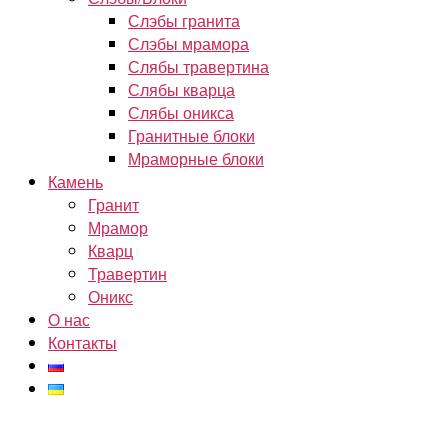
Слэбы гранита
Слэбы мрамора
Слябы травертина
Слябы кварца
Слябы оникса
Гранитные блоки
Мраморные блоки
Камень
Гранит
Мрамор
Кварц
Травертин
Оникс
О нас
Контакты