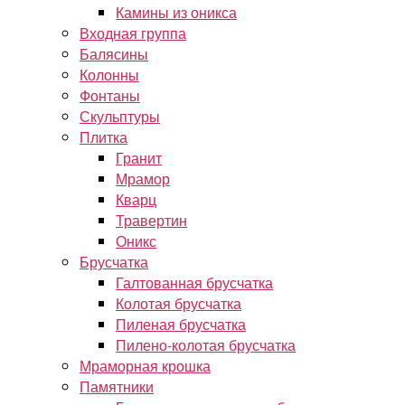
Камины из оникса
Входная группа
Балясины
Колонны
Фонтаны
Скульптуры
Плитка
Гранит
Мрамор
Кварц
Травертин
Оникс
Брусчатка
Галтованная брусчатка
Колотая брусчатка
Пиленая брусчатка
Пилено-колотая брусчатка
Мраморная крошка
Памятники