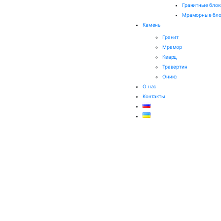
Гранитные блок
Мраморные бло
Камень
Гранит
Мрамор
Кварц
Травертин
Оникс
О нас
Контакты