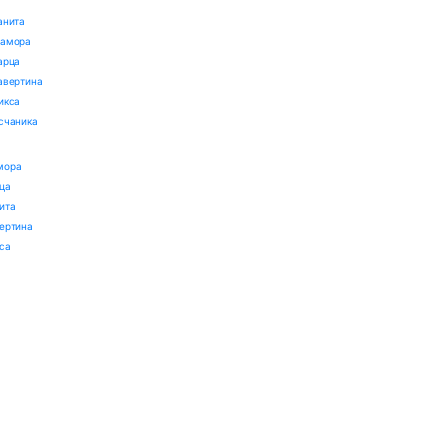
анита
рамора
арца
авертина
икса
счаника
мора
ца
ита
ертина
са