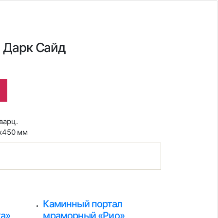
а Дарк Сайд
варц.
0x450 мм
Каминный портал
а»
мраморный «Рио»