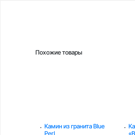
Похожие товары
Камин из гранита Blue
К
Perl
«В