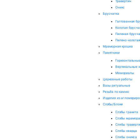
Травертин
Оникс
Брусчатка
Галтованная бр
Колотая брусча
Пиленая брусча
Пилено-колотая
Мраморная крошка
Памятники
Горизонтальные
Вертикальные 
Мемориалы
Церковные работы
Вазы ритуальные
Резьба по камню
Изделия из агломерир
Слэбы/Блоки
Слэбы гранита
Слэбы мрамор
Слябы траверт
Слябы кварца
Слябы оникса