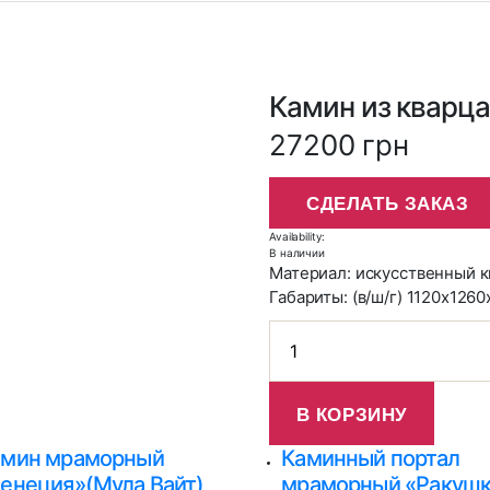
Камин из кварц
27200 грн
СДЕЛАТЬ ЗАКАЗ
Availability:
В наличии
Материал: искусственный к
Габариты: (в/ш/г) 1120x126
Количество
Камин
из
В КОРЗИНУ
кварца
Дарк
амин мраморный
Каминный портал
Сайд
енеция»(Мула Вайт)
мраморный «Ракушк