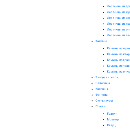
Лестницы из гр
Лестницы из м
Лестницы из кв
Лестницы из тр
Лестницы из он
Лестницы из пе
Камины
Камины из мра
Камины из квар
Камины из гран
Камины из трав
Камины из оник
Входная группа
Балясины
Колонны
Фонтаны
Скульптуры
Плитка
Гранит
Мрамор
Кварц