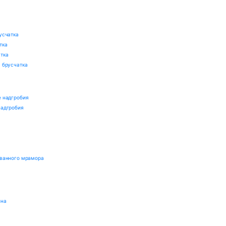
усчатка
тка
тка
 брусчатка
 надгробия
надгробия
ованного мрамора
а
ина