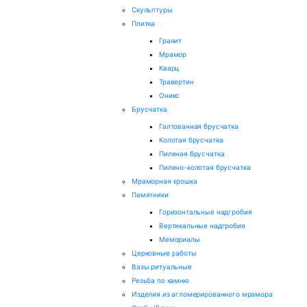
Скульптуры
Плитка
Гранит
Мрамор
Кварц
Травертин
Оникс
Брусчатка
Галтованная брусчатка
Колотая брусчатка
Пиленая брусчатка
Пилено-колотая брусчатка
Мраморная крошка
Памятники
Горизонтальные надгробия
Вертикальные надгробия
Мемориалы
Церковные работы
Вазы ритуальные
Резьба по камню
Изделия из агломерированного мрамора