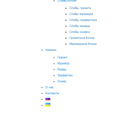
Слэбы/Блоки
Слэбы гранита
Слэбы мрамора
Слябы травертина
Слябы кварца
Слябы оникса
Гранитные блоки
Мраморные блоки
Камень
Гранит
Мрамор
Кварц
Травертин
Оникс
О нас
Контакты