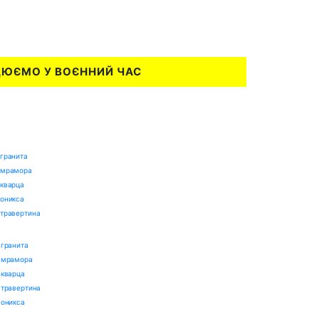
ЦЮЄМО У ВОЄННИЙ ЧАС
гранита
 мрамора
 кварца
 оникса
травертина
 гранита
з мрамора
 кварца
 травертина
 оникса