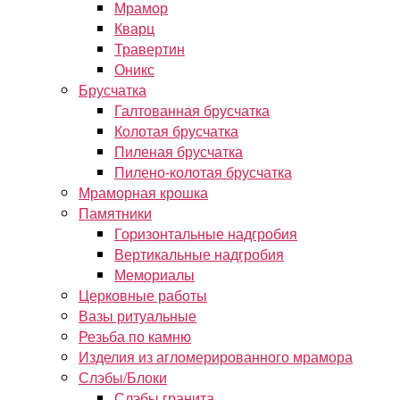
Мрамор
Кварц
Травертин
Оникс
Брусчатка
Галтованная брусчатка
Колотая брусчатка
Пиленая брусчатка
Пилено-колотая брусчатка
Мраморная крошка
Памятники
Горизонтальные надгробия
Вертикальные надгробия
Мемориалы
Церковные работы
Вазы ритуальные
Резьба по камню
Изделия из агломерированного мрамора
Слэбы/Блоки
Слэбы гранита