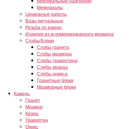
Вертикальные надгробия
Мемориалы
Церковные работы
Вазы ритуальные
Резьба по камню
Изделия из агломерированного мрамора
Слэбы/Блоки
Слэбы гранита
Слэбы мрамора
Слябы травертина
Слябы кварца
Слябы оникса
Гранитные блоки
Мраморные блоки
Камень
Гранит
Мрамор
Кварц
Травертин
Оникс