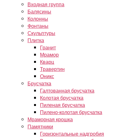
Входная группа
Балясины
Колонны
Фонтаны
Скульптуры
Плитка
Гранит
Мрамор
Кварц
Травертин
Оникс
Брусчатка
Галтованная брусчатка
Колотая брусчатка
Пиленая брусчатка
Пилено-колотая брусчатка
Мраморная крошка
Памятники
Горизонтальные надгробия