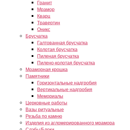
Гранит
Мрамор
Кварц
Травертин
Оникс
Брусчатка
Галтованная брусчатка
Колотая брусчатка
Пиленая брусчатка
Пилено-колотая брусчатка
Мраморная крошка
Памятники
Горизонтальные надгробия
Вертикальные надгробия
Мемориалы
Церковные работы
Вазы ритуальные
Резьба по камню
Изделия из агломерированного мрамора
Слэбы/Блоки