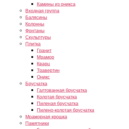
Камины из оникса
Входная группа
Балясины
Колонны
Фонтаны
Скульптуры
Плитка
Гранит
Мрамор
Кварц
Травертин
Оникс
Брусчатка
Галтованная брусчатка
Колотая брусчатка
Пиленая брусчатка
Пилено-колотая брусчатка
Мраморная крошка
Памятники