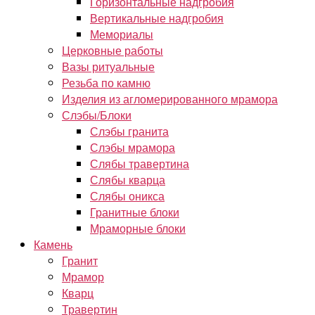
Горизонтальные надгробия
Вертикальные надгробия
Мемориалы
Церковные работы
Вазы ритуальные
Резьба по камню
Изделия из агломерированного мрамора
Слэбы/Блоки
Слэбы гранита
Слэбы мрамора
Слябы травертина
Слябы кварца
Слябы оникса
Гранитные блоки
Мраморные блоки
Камень
Гранит
Мрамор
Кварц
Травертин