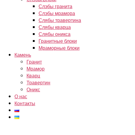
Слэбы гранита
Слэбы мрамора
Слябы травертина
Слябы кварца
Слябы оникса
Гранитные блоки
Мраморные блоки
Камень
Гранит
Мрамор
Кварц
Травертин
Оникс
О нас
Контакты