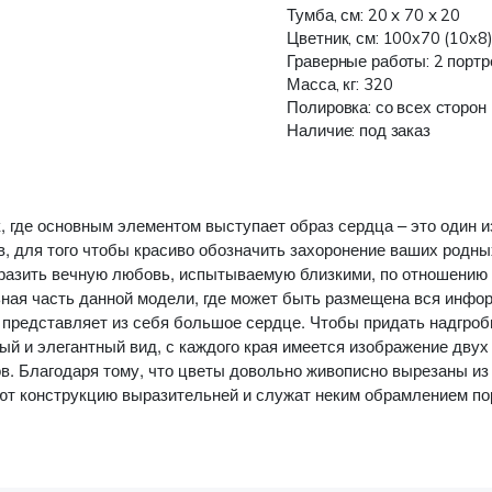
Тумба, см: 20 x 70 x 20
Цветник, см: 100х70 (10х8
Граверные работы: 2 портр
Масса, кг: 320
Полировка: со всех сторон
Наличие: под заказ
, где основным элементом выступает образ сердца – это один 
в, для того чтобы красиво обозначить захоронение ваших родны
разить вечную любовь, испытываемую близкими, по отношению 
ная часть данной модели, где может быть размещена вся инфо
 представляет из себя большое сердце. Чтобы придать надгро
ый и элегантный вид, с каждого края имеется изображение двух
в. Благодаря тому, что цветы довольно живописно вырезаны из
ют конструкцию выразительней и служат неким обрамлением по