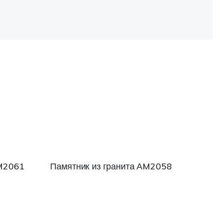
АM2061
Памятник из гранита АM2058