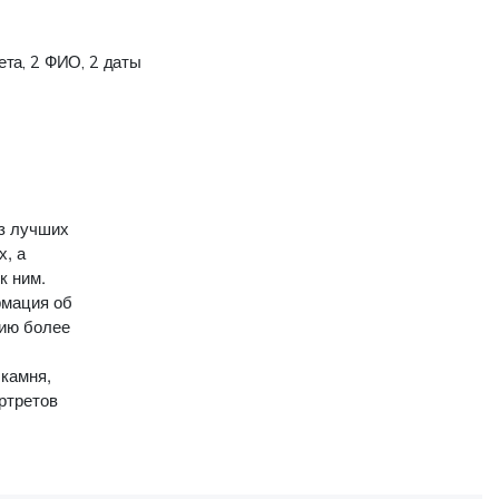
)
ета, 2 ФИО, 2 даты
из лучших
х, а
к ним.
рмация об
бию более
 камня,
ртретов