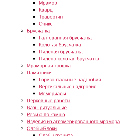
Мрамор
Кварц
Травертин
Оникс
Брусчатка
Галтованная брусчатка
Колотая брусчатка
Пиленая брусчатка
Пилено-колотая брусчатка
Мраморная крошка
Памятники
Горизонтальные надгробия
Вертикальные надгробия
Мемориалы
Церковные работы
Вазы ритуальные
Резьба по камню
Изделия из агломерированного мрамора
Слэбы/Блоки
Слэбы гранита