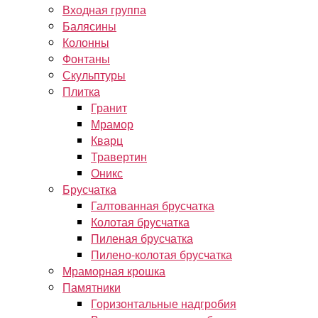
Входная группа
Балясины
Колонны
Фонтаны
Скульптуры
Плитка
Гранит
Мрамор
Кварц
Травертин
Оникс
Брусчатка
Галтованная брусчатка
Колотая брусчатка
Пиленая брусчатка
Пилено-колотая брусчатка
Мраморная крошка
Памятники
Горизонтальные надгробия