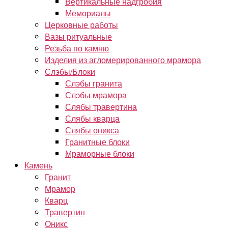
Вертикальные надгробия
Мемориалы
Церковные работы
Вазы ритуальные
Резьба по камню
Изделия из агломерированного мрамора
Слэбы/Блоки
Слэбы гранита
Слэбы мрамора
Слябы травертина
Слябы кварца
Слябы оникса
Гранитные блоки
Мраморные блоки
Камень
Гранит
Мрамор
Кварц
Травертин
Оникс