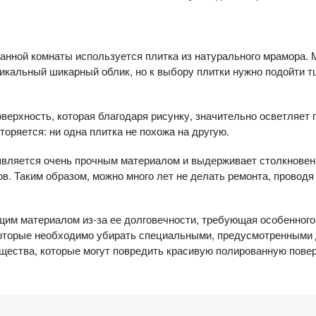
ванной комнаты используется плитка из натурального мрамора.
никальный шикарный облик, но к выбору плитки нужно подойти т
оверхность, которая благодаря рисунку, значительно осветляет
оряется: ни одна плитка не похожа на другую.
является очень прочным материалом и выдерживает столкнове
в. Таким образом, можно много лет не делать ремонта, проводя
щим материалом из-за ее долговечности, требующая особенного
которые необходимо убирать специальными, предусмотренными д
щества, которые могут повредить красивую полированную повер