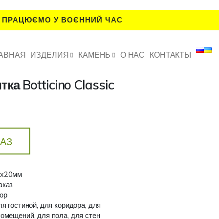
 ПРАЦЮЄМО У ВОЄННИЙ ЧАС
АВНАЯ
ИЗДЕЛИЯ
КАМЕНЬ
О НАС
КОНТАКТЫ
а Botticino Classic
КАЗ
0х20мм
аказ
ор
я гостиной, для коридора, для
омещений, для пола, для стен