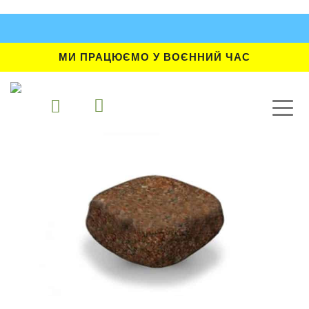
МИ ПРАЦЮЄМО У ВОЄННИЙ ЧАС