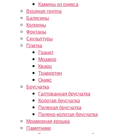
Камины из оникса
Входная группа
Балясины
Колонны
Фонтаны
Скульптуры
Плитка
Гранит
Мрамор
Кварц
Травертин
Оникс
Брусчатка
Галтованная брусчатка
Колотая брусчатка
Пиленая брусчатка
Пилено-колотая брусчатка
Мраморная крошка
Памятники