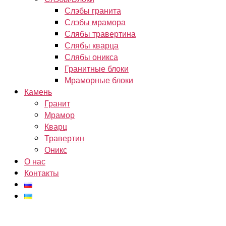
Слэбы гранита
Слэбы мрамора
Слябы травертина
Слябы кварца
Слябы оникса
Гранитные блоки
Мраморные блоки
Камень
Гранит
Мрамор
Кварц
Травертин
Оникс
О нас
Контакты