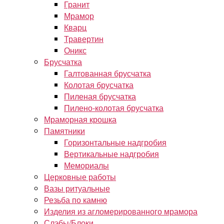
Гранит
Мрамор
Кварц
Травертин
Оникс
Брусчатка
Галтованная брусчатка
Колотая брусчатка
Пиленая брусчатка
Пилено-колотая брусчатка
Мраморная крошка
Памятники
Горизонтальные надгробия
Вертикальные надгробия
Мемориалы
Церковные работы
Вазы ритуальные
Резьба по камню
Изделия из агломерированного мрамора
Слэбы/Блоки