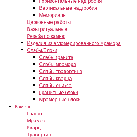
Горизонтальные надгробия
Вертикальные надгробия
Мемориалы
Церковные работы
Вазы ритуальные
Резьба по камню
Изделия из агломерированного мрамора
Слэбы/Блоки
Слэбы гранита
Слэбы мрамора
Слябы травертина
Слябы кварца
Слябы оникса
Гранитные блоки
Мраморные блоки
Камень
Гранит
Мрамор
Кварц
Травертин