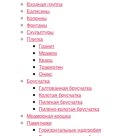
Входная группа
Балясины
Колонны
Фонтаны
Скульптуры
Плитка
Гранит
Мрамор
Кварц
Травертин
Оникс
Брусчатка
Галтованная брусчатка
Колотая брусчатка
Пиленая брусчатка
Пилено-колотая брусчатка
Мраморная крошка
Памятники
Горизонтальные надгробия