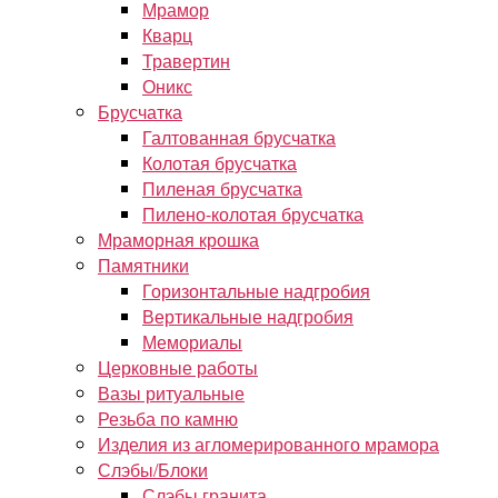
Мрамор
Кварц
Травертин
Оникс
Брусчатка
Галтованная брусчатка
Колотая брусчатка
Пиленая брусчатка
Пилено-колотая брусчатка
Мраморная крошка
Памятники
Горизонтальные надгробия
Вертикальные надгробия
Мемориалы
Церковные работы
Вазы ритуальные
Резьба по камню
Изделия из агломерированного мрамора
Слэбы/Блоки
Слэбы гранита