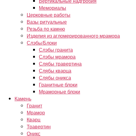
Вертикальные надгробия
Мемориалы
Церковные работы
Вазы ритуальные
Резьба по камню
Изделия из агломерированного мрамора
Слэбы/Блоки
Слэбы гранита
Слэбы мрамора
Слябы травертина
Слябы кварца
Слябы оникса
Гранитные блоки
Мраморные блоки
Камень
Гранит
Мрамор
Кварц
Травертин
Оникс