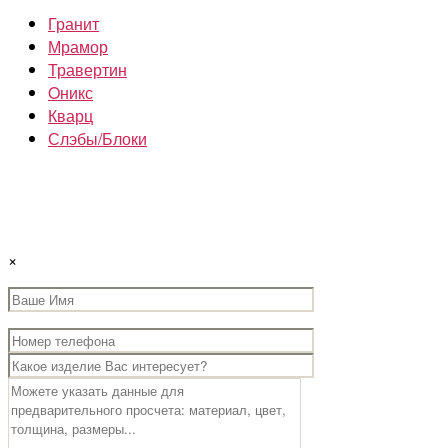
Гранит
Мрамор
Травертин
Oникс
Кварц
Слэбы/Блоки
×