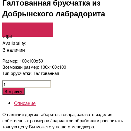
Галтованная брусчатка из
Добрынского лабрадорита
Сделать заказ
×
$cf
Availability:
В наличии
Размер: 100x100x50
Возможен размер: 100х100х100
Тип брусчатки: Галтованная
Количество
Галтованная
В корзину
брусчатка
Описание
из
Добрынского
О наличии других габаритов товара, заказать изделия
лабрадорита
собственных размеров / вариантов обработки и рассчитать
точную цену Вы можете у нашего менеджера.