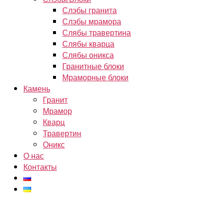
Слэбы гранита
Слэбы мрамора
Слябы травертина
Слябы кварца
Слябы оникса
Гранитные блоки
Мраморные блоки
Камень
Гранит
Мрамор
Кварц
Травертин
Оникс
О нас
Контакты