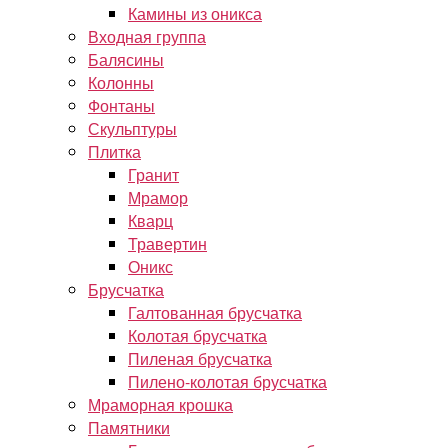
Камины из оникса
Входная группа
Балясины
Колонны
Фонтаны
Скульптуры
Плитка
Гранит
Мрамор
Кварц
Травертин
Оникс
Брусчатка
Галтованная брусчатка
Колотая брусчатка
Пиленая брусчатка
Пилено-колотая брусчатка
Мраморная крошка
Памятники