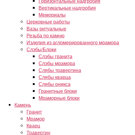
Горизонтальные надгробия
Вертикальные надгробия
Мемориалы
Церковные работы
Вазы ритуальные
Резьба по камню
Изделия из агломерированного мрамора
Слэбы/Блоки
Слэбы гранита
Слэбы мрамора
Слябы травертина
Слябы кварца
Слябы оникса
Гранитные блоки
Мраморные блоки
Камень
Гранит
Мрамор
Кварц
Травертин