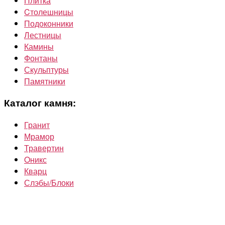
Плитка
Cтолешницы
Подоконники
Лестницы
Камины
Фонтаны
Скульптуры
Памятники
Каталог камня:
Гранит
Мрамор
Травертин
Oникс
Кварц
Слэбы/Блоки