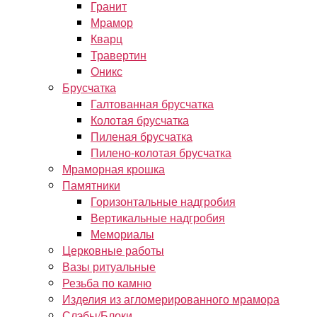
Гранит
Мрамор
Кварц
Травертин
Оникс
Брусчатка
Галтованная брусчатка
Колотая брусчатка
Пиленая брусчатка
Пилено-колотая брусчатка
Мраморная крошка
Памятники
Горизонтальные надгробия
Вертикальные надгробия
Мемориалы
Церковные работы
Вазы ритуальные
Резьба по камню
Изделия из агломерированного мрамора
Слэбы/Блоки