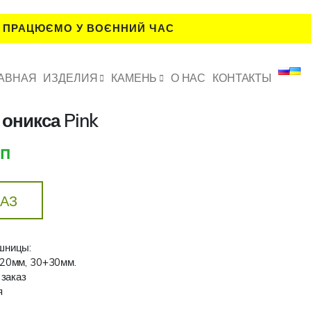
 ПРАЦЮЄМО У ВОЄННИЙ ЧАС
АВНАЯ
ИЗДЕЛИЯ
КАМЕНЬ
О НАС
КОНТАКТЫ
оникса Pink
.п
КАЗ
шницы:
+20мм, 30+30мм.
 заказ
я