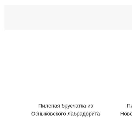
Пиленая брусчатка из
Пи
Осныковского лабрадорита
Ново