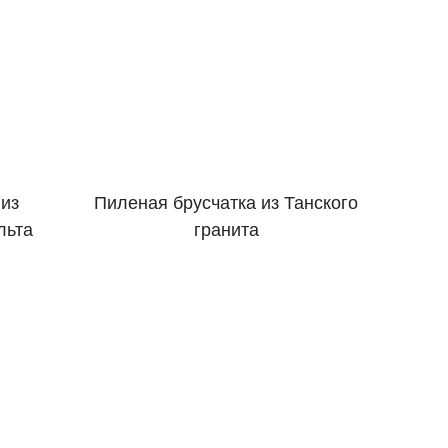
из
Пиленая брусчатка из Танского
льта
гранита