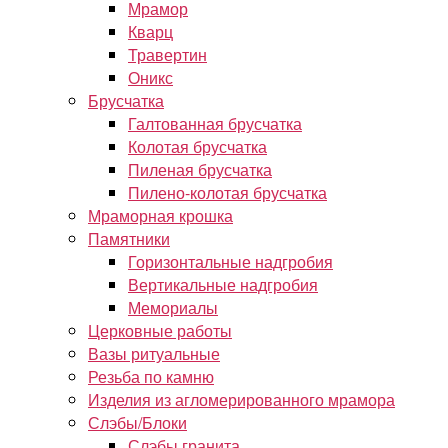
Мрамор
Кварц
Травертин
Оникс
Брусчатка
Галтованная брусчатка
Колотая брусчатка
Пиленая брусчатка
Пилено-колотая брусчатка
Мраморная крошка
Памятники
Горизонтальные надгробия
Вертикальные надгробия
Мемориалы
Церковные работы
Вазы ритуальные
Резьба по камню
Изделия из агломерированного мрамора
Слэбы/Блоки
Слэбы гранита