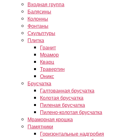
Входная группа
Балясины
Колонны
Фонтаны
Скульптуры
Плитка
Гранит
Мрамор
Кварц
Травертин
Оникс
Брусчатка
Галтованная брусчатка
Колотая брусчатка
Пиленая брусчатка
Пилено-колотая брусчатка
Мраморная крошка
Памятники
Горизонтальные надгробия