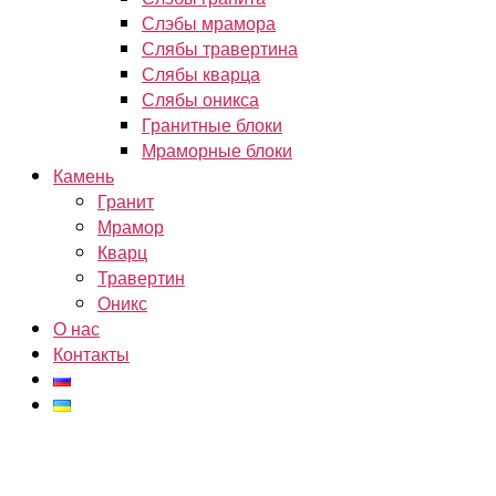
Слэбы мрамора
Слябы травертина
Слябы кварца
Слябы оникса
Гранитные блоки
Мраморные блоки
Камень
Гранит
Мрамор
Кварц
Травертин
Оникс
О нас
Контакты