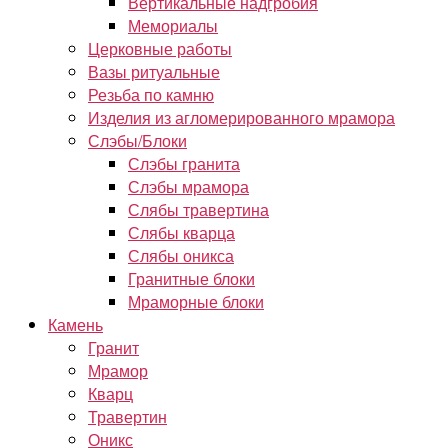
Вертикальные надгробия
Мемориалы
Церковные работы
Вазы ритуальные
Резьба по камню
Изделия из агломерированного мрамора
Слэбы/Блоки
Слэбы гранита
Слэбы мрамора
Слябы травертина
Слябы кварца
Слябы оникса
Гранитные блоки
Мраморные блоки
Камень
Гранит
Мрамор
Кварц
Травертин
Оникс