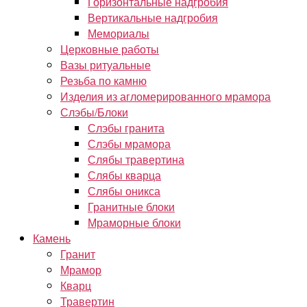
Горизонтальные надгробия
Вертикальные надгробия
Мемориалы
Церковные работы
Вазы ритуальные
Резьба по камню
Изделия из агломерированного мрамора
Слэбы/Блоки
Слэбы гранита
Слэбы мрамора
Слябы травертина
Слябы кварца
Слябы оникса
Гранитные блоки
Мраморные блоки
Камень
Гранит
Мрамор
Кварц
Травертин