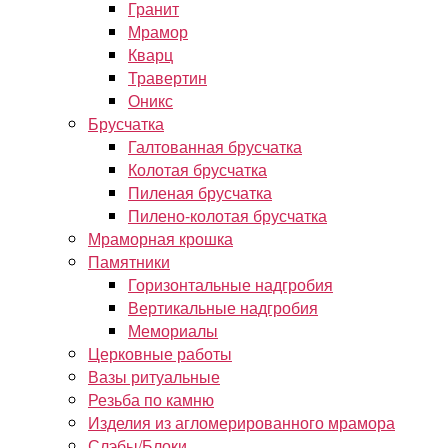
Гранит
Мрамор
Кварц
Травертин
Оникс
Брусчатка
Галтованная брусчатка
Колотая брусчатка
Пиленая брусчатка
Пилено-колотая брусчатка
Мраморная крошка
Памятники
Горизонтальные надгробия
Вертикальные надгробия
Мемориалы
Церковные работы
Вазы ритуальные
Резьба по камню
Изделия из агломерированного мрамора
Слэбы/Блоки