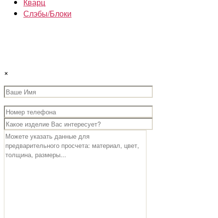
Кварц
Слэбы/Блоки
×