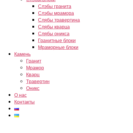
Слэбы гранита
Слэбы мрамора
Слябы травертина
Слябы кварца
Слябы оникса
Гранитные блоки
Мраморные блоки
Камень
Гранит
Мрамор
Кварц
Травертин
Оникс
О нас
Контакты