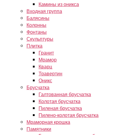
Камины из оникса
Входная группа
Балясины
Колонны
Фонтаны
Скульптуры
Плитка
Гранит
Мрамор
Кварц
Травертин
Оникс
Брусчатка
Галтованная брусчатка
Колотая брусчатка
Пиленая брусчатка
Пилено-колотая брусчатка
Мраморная крошка
Памятники