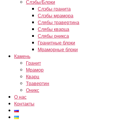
Слэбы/Блоки
Слэбы гранита
Слэбы мрамора
Слябы травертина
Слябы кварца
Слябы оникса
Гранитные блоки
Мраморные блоки
Камень
Гранит
Мрамор
Кварц
Травертин
Оникс
О нас
Контакты