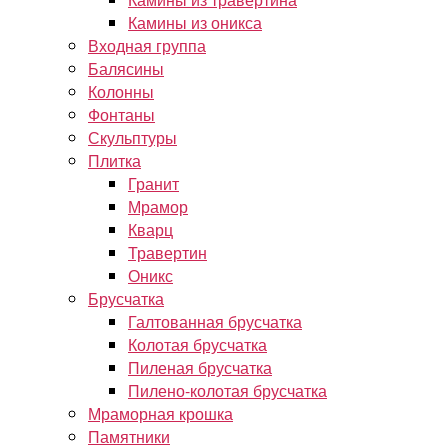
Камины из оникса
Входная группа
Балясины
Колонны
Фонтаны
Скульптуры
Плитка
Гранит
Мрамор
Кварц
Травертин
Оникс
Брусчатка
Галтованная брусчатка
Колотая брусчатка
Пиленая брусчатка
Пилено-колотая брусчатка
Мраморная крошка
Памятники