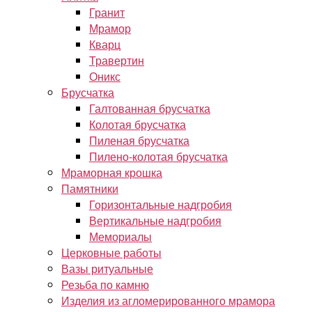
Гранит
Мрамор
Кварц
Травертин
Оникс
Брусчатка
Галтованная брусчатка
Колотая брусчатка
Пиленая брусчатка
Пилено-колотая брусчатка
Мраморная крошка
Памятники
Горизонтальные надгробия
Вертикальные надгробия
Мемориалы
Церковные работы
Вазы ритуальные
Резьба по камню
Изделия из агломерированного мрамора