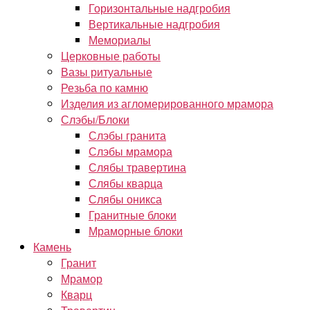
Горизонтальные надгробия
Вертикальные надгробия
Мемориалы
Церковные работы
Вазы ритуальные
Резьба по камню
Изделия из агломерированного мрамора
Слэбы/Блоки
Слэбы гранита
Слэбы мрамора
Слябы травертина
Слябы кварца
Слябы оникса
Гранитные блоки
Мраморные блоки
Камень
Гранит
Мрамор
Кварц