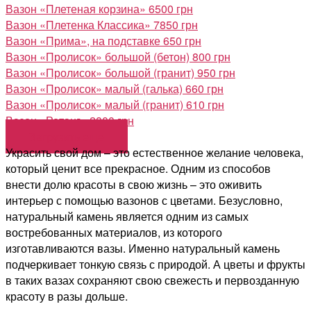
Вазон «Плетеная корзина»
6500 грн
Вазон «Плетенка Классика»
7850 грн
Вазон «Прима», на подставке
650 грн
Вазон «Пролисок» большой (бетон)
800 грн
Вазон «Пролисок» большой (гранит)
950 грн
Вазон «Пролисок» малый (галька)
660 грн
Вазон «Пролисок» малый (гранит)
610 грн
Вазон «Ротанг»
2800 грн
Загрузить еще
Украсить свой дом – это естественное желание человека,
который ценит все прекрасное. Одним из способов
внести долю красоты в свою жизнь – это оживить
интерьер с помощью вазонов с цветами. Безусловно,
натуральный камень является одним из самых
востребованных материалов, из которого
изготавливаются вазы. Именно натуральный камень
подчеркивает тонкую связь с природой. А цветы и фрукты
в таких вазах сохраняют свою свежесть и первозданную
красоту в разы дольше.