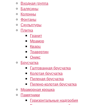
Входная группа
Балясины
Колонны
Фонтаны
Скульптуры
Плитка
Гранит
Мрамор
Кварц
Травертин
Оникс
Брусчатка
Галтованная брусчатка
Колотая брусчатка
Пиленая брусчатка
Пилено-колотая брусчатка
Мраморная крошка
Памятники
Горизонтальные надгробия