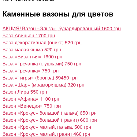
Каменные вазоны для цветов
АКЦИЯ! Вазон «Эльза», бучардированный
1600 грн
Ваза Авиньон
1700 грн
Ваза декоративная (оникс)
520 грн
Ваза малая яшма
520 грн
Ваза «Византия»
1600 грн
Ваза «Гречанка (с ушками)
750 грн
Ваза «Гречанка»
750 грн
Ваза «Тигры» (бронза)
59450 грн
Ваза «Шар» (мрамор\яшма)
320 грн
Вазон Лира
550 грн
Вазон «Афина»
1100 грн
Вазон «Венеция»
750 грн
Вазон «Крокус» большой (галька)
650 грн
Вазон «Крокус» большой (гранит)
600 грн
Вазон «Крокус» малый, галька.
500 грн
Вазон «Крокус» малый, гранит
460 грн