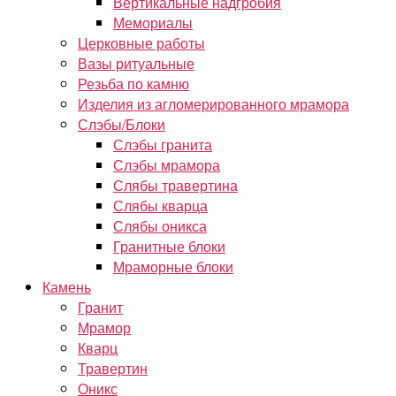
Вертикальные надгробия
Мемориалы
Церковные работы
Вазы ритуальные
Резьба по камню
Изделия из агломерированного мрамора
Слэбы/Блоки
Слэбы гранита
Слэбы мрамора
Слябы травертина
Слябы кварца
Слябы оникса
Гранитные блоки
Мраморные блоки
Камень
Гранит
Мрамор
Кварц
Травертин
Оникс