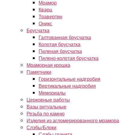
Мрамор
Кварц
Травертин
Оникс
Брусчатка
Галтованная брусчатка
Колотая брусчатка
Пиленая брусчатка
Пилено-колотая брусчатка
Мраморная крошка
Памятники
Горизонтальные надгробия
Вертикальные надгробия
Мемориалы
Церковные работы
Вазы ритуальные
Резьба по камню
Изделия из агломерированного мрамора
Слэбы/Блоки
Слэбы гранита