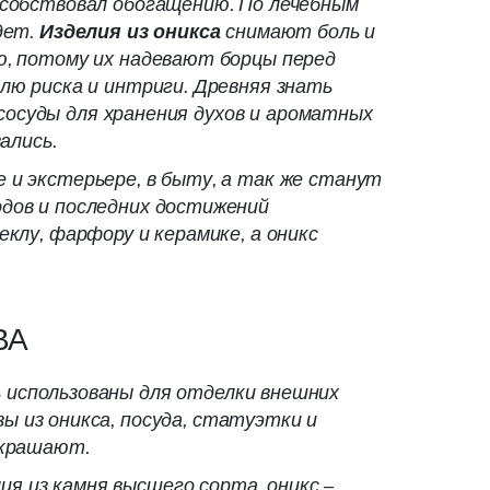
пособствовал обогащению. По лечебным
дет.
Изделия из оникса
снимают боль и
лю, потому их надевают борцы перед
олю риска и интриги. Древняя знать
е сосуды для хранения духов и ароматных
ались.
 и экстерьере, в быту, а так же станут
одов и последних достижений
клу, фарфору и керамике, а оникс
ВА
 использованы для отделки внешних
ы из оникса, посуда, статуэтки и
украшают.
я из камня высшего сорта, оникс –