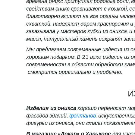
времена оникс притуплял родовые боли, 
свойствам оникс сравнивают с кошкой, ес
благотворно влияют на все органы челов
схваткой, наделяют даром красноречия и 
заказывала у мастеров кубки из оникса, и
масел, натуральный камень сохранял запах
Мы предлагаем современные изделия из о
хорошим подарком. В 21 веке изделия из
современности в области обработки камня
смотрится оригинально и необычно.
И
Изделия из оникса
хорошо переносят мор
фасадов зданий,
фонтанов
, искусственны
фигурки из оникса, они стали показател
В магазине «Докар» в Харькове
для изго