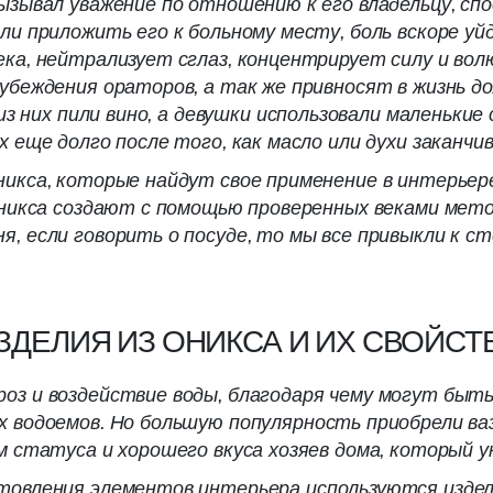
вызывал уважение по отношению к его владельцу, с
ли приложить его к больному месту, боль вскоре уй
ека, нейтрализует сглаз, концентрирует силу и во
убеждения ораторов, а так же привносят в жизнь д
 из них пили вино, а девушки использовали маленьки
 еще долго после того, как масло или духи заканчив
никса, которые найдут свое применение в интерьере
 оникса создают с помощью проверенных веками мет
, если говорить о посуде, то мы все привыкли к сте
ЗДЕЛИЯ ИЗ ОНИКСА И ИХ СВОЙСТ
оз и воздействие воды, благодаря чему могут быть
х водоемов. Но большую популярность приобрели ваз
ем статуса и хорошего вкуса хозяев дома, который 
товления элементов интерьера используются издели