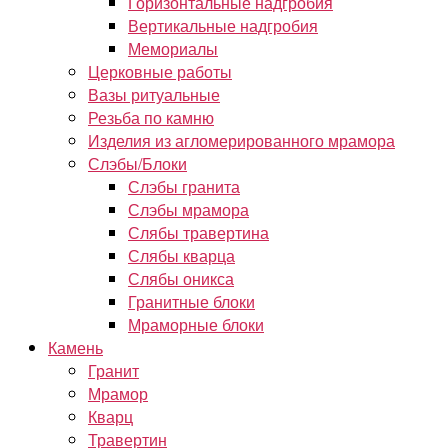
Горизонтальные надгробия
Вертикальные надгробия
Мемориалы
Церковные работы
Вазы ритуальные
Резьба по камню
Изделия из агломерированного мрамора
Слэбы/Блоки
Слэбы гранита
Слэбы мрамора
Слябы травертина
Слябы кварца
Слябы оникса
Гранитные блоки
Мраморные блоки
Камень
Гранит
Мрамор
Кварц
Травертин