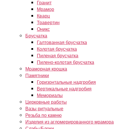
Гранит
Мрамор
Кварц
Травертин
Оникс
Брусчатка
Галтованная брусчатка
Колотая брусчатка
Пиленая брусчатка
Пилено-колотая брусчатка
Мраморная крошка
Памятники
Горизонтальные надгробия
Вертикальные надгробия
Мемориалы
Церковные работы
Вазы ритуальные
Резьба по камню
Изделия из агломерированного мрамора
Слэбы/Блоки