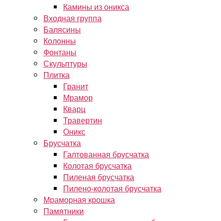
Камины из оникса
Входная группа
Балясины
Колонны
Фонтаны
Скульптуры
Плитка
Гранит
Мрамор
Кварц
Травертин
Оникс
Брусчатка
Галтованная брусчатка
Колотая брусчатка
Пиленая брусчатка
Пилено-колотая брусчатка
Мраморная крошка
Памятники