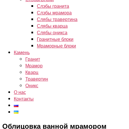
Слэбы гранита
Слэбы мрамора
Слябы травертина
Слябы кварца
Слябы оникса
Гранитные блоки
Мраморные блоки
Камень
Гранит
Мрамор
Кварц
Травертин
Оникс
О нас
Контакты
Облицовка ванной мрамором